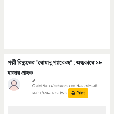
পল্লী বিদ্যুতের “রোয়ানু প্যাকেজ” ; অন্ধকারে ১৮
হাজার গ্রাহক
প্রকাশিত:
২২/০৫/২০১৬ ২:৫৫ পিএম
, আপডেট:
Print
২২/০৫/২০১৬ ২:৫৬ পিএম