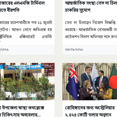
বাজারের এলএনজি টার্মিনাল
আন্তর্জাতিক সংস্থা সেভ দ্য চিলড
মতে ধীরগতি
চাকরির সুযোগ
াজারের মহেশখালীতে গত ২১ জুলাই
সেভ দ্য চিলড্রেন নিয়োগ বিজ্ঞপ্তি
ুর্ঘটনা। আগুন লেগে ক্ষতিগ্রস্ত হয়
করেছে। আন্তর্জাতিক বেসরকারী সংস
রাষ্ট্রভিত্তিক এক্সিলারেট এনার্জি
প্রটেকশন বিভাগ অফিসার পদে জ
ালিত
...
/২০২৬
০৪/০৮/২০২৬
 উপজেলা স্বাস্থ্য কমপ্লেক্সে
রোহিঙ্গাদের জন্য অস্ট্রেলিয়ার
র চিকিৎসায় অবহেলার
২.৫২৫ কোটি ডলার অনুদান