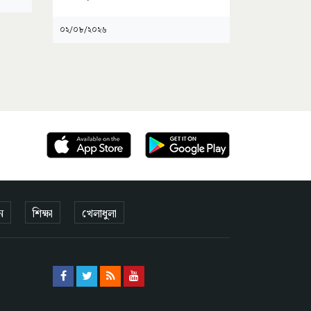
০২/০৮/২০২৬
on
ন
শিক্ষা
খেলাধুলা