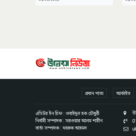
প্রধান পাতা
আর্কাইভ
উখ
এডিটর ইন চিফ : ওবাইদুল হক চৌধুরী
নির্বাহী সম্পাদক : সরওয়ার আলম শাহীন
0
বার্তা সম্পাদক : ফারুক আহমদ
u