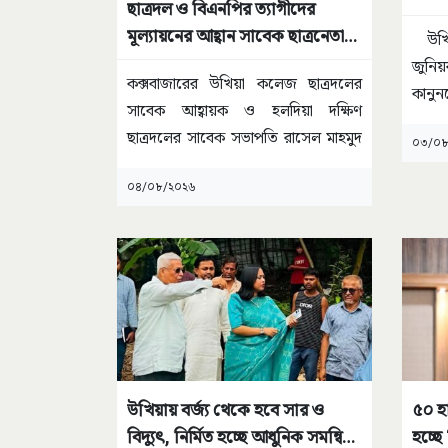
ছাত্রদল ও বিএনপির ত্যাগীদের
অভি
মূল্যায়নের আহ্বান সাবেক ছাত্রনেতা
উখিয়া
রাসেল মাহমুদের
জুনিয়
কক্সবাজারের উখিয়া কলেজ ছাত্রদলের
কানুন
সাবেক আহ্বায়ক ও হলদিয়া দক্ষিণ
অসদা
ছাত্রদলের সাবেক সভাপতি রাসেল মাহমুদ
০৩/০৮
বাংলাদেশ
...
০৪/০৮/২০২৬
উখিয়ায় বর্জ্য থেকে হবে সার ও
৫০ হা
বিদ্যুৎ, নির্মিত হচ্ছে আধুনিক সমন্বিত
হচ্ছে