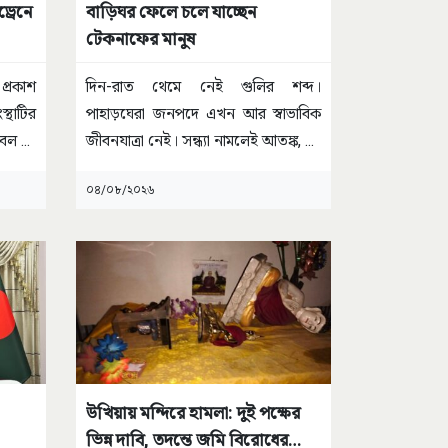
্রেনে
বাড়িঘর ফেলে চলে যাচ্ছেন
টেকনাফের মানুষ
 প্রকাশ
দিন-রাত থেমে নেই গুলির শব্দ।
্থাটির
পাহাড়ঘেরা জনপদে এখন আর স্বাভাবিক
নবল
...
জীবনযাত্রা নেই। সন্ধ্যা নামলেই আতঙ্ক,
...
০৪/০৮/২০২৬
উখিয়ায় মন্দিরে হামলা: দুই পক্ষের
ভিন্ন দাবি, তদন্তে জমি বিরোধের