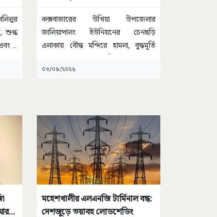
ইঙ্গিত
 খলিলুর
কক্সবাজারের উখিয়া উপজেলার
, শুল্ক
জালিয়াপালং ইউনিয়নের চেনছড়ি
ী এবং
...
এলাকায় বৌদ্ধ মন্দিরে হামলা, বুদ্ধমূর্তি
ভাঙচুর এবং সংখ্যালঘু পরিবারের
...
০৩/০৮/২০২৬
জা
মহেশখালীর এলএনজি টার্মিনাল বন্ধ:
 আরও
দেশজুড়ে ভয়াবহ লোডশেডিং