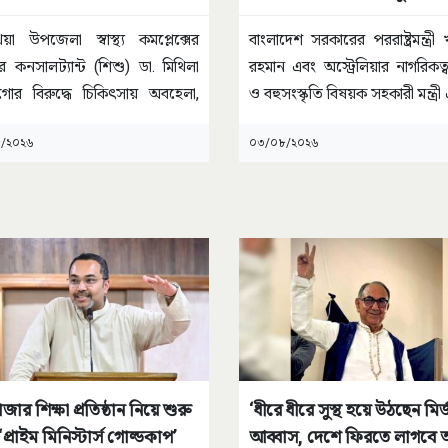
যোগ!
 উপজেলা স্বাস্থ্য কমপ্লেক্সের
বাংলাদেশ সরকারের পররাষ্ট্রমন্ত্রী
র কনসালট্যান্ট (শিশু) ডা. মিথিলা
রহমান এবং অস্ট্রেলিয়ার নাগরিকত্ব
গোর বিরুদ্ধে চিকিৎসায় অবহেলা,
ও বহুসংস্কৃতি বিষয়ক সহকারী মন্ত্র
চরণ এবং
...
/২০২৬
০৩/০৮/২০২৬
জার শিক্ষা প্রতিষ্ঠান নিয়ে শুরু
‘ধীরে ধীরে সুস্থ হয়ে উঠছেন মির্
 ‘প্রাইম মিনিস্টার্স গোল্ডকাপ’
আব্বাস, দেশে ফিরতে লাগবে