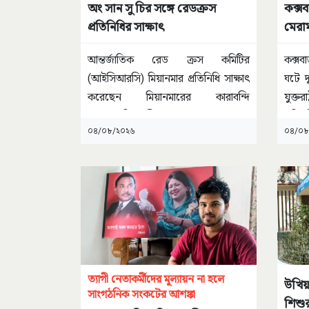
অং সান সু চির সঙ্গে রেডক্রস
কক্স
প্রতিনিধির সাক্ষাৎ
মেরা
আন্তর্জাতিক রেড ক্রস কমিটির
কক্সব
(আইসিআরসি) মিয়ানমার প্রতিনিধি সাক্ষাৎ
ঘটে দ
করেছেন মিয়ানমারের কারাবন্দি
যুক্ত
গণতন্ত্রপন্থি নেত্রী অং সান
...
পরিচ
০৪/০৮/২০২৬
০৪/০৮
ত্যাগী নেতাকর্মীদের মূল্যায়ন না হলে
উখিয়া
সাংগঠনিক সংকটের আশঙ্কা
শিশু