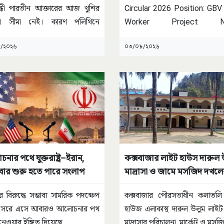
বন্ধী পারভীন আক্তারের আজ খুশির
Circular 2026 Position: GBV
 সীমা নেই। কারণ পলিথিনে
Worker Project N
ানো
...
Sustainable Solution and
...
/২০২৬
০৩/০৮/২০২৬
ার পথে যুক্তরাষ্ট্র–ইরান,
কক্সবাজার লাইট হাউস দারুল 
ার শুরু হতে পারে সংলাপ
মাদ্রাসা ও জামে মসজিদ দখলে
ষড়যন্ত্রের অভিযোগ
র বিরুদ্ধে সম্ভাব্য সামরিক পদক্ষেপ
কক্সবাজার পৌরসভাধীন কলাতলি
 সরে এসে আবারও আলোচনার পথ
হাউজ এলাকাস্থ দারুল উলুম লাই
নেওয়ার ইঙ্গিত দিয়েছে
...
মাদ্রাসার পরিচালনা, মার্কেট ও মস