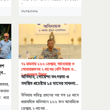
বিমান
...
০২/০৮/২০২৬
৭১ মামলায় ১৬৬ গ্রেপ্তার, আগ্নেয়াস্ত্র ও
বেশ
গোলাবারুদসহ ২ লাখের বেশি ইয়াবা ও
ুন
১৩ অপহৃত উদ্ধার
অভিযান, গোয়েন্দা তৎপরতা ও
সমন্বিত প্রচেষ্টায় ১৪ মাসের সাফল্য
াজার,
গড়লো ৮-এপিবিএন
টেকনাফ
উখিয়ায় দায়িত্ব গ্রহণের পর গত ১৪ মাসে
িন ধরে
ধারাবাহিক অভিযানে ১৬৬ জন আসামিকে
গ্রেপ্তার, ২ লাখের
...