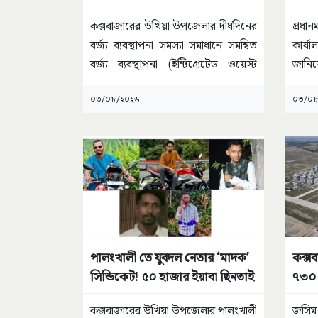
প্ল্যান্ট
কক্সবাজারের উখিয়া উপজেলার দীর্ঘদিনের
প্রধান
বর্জ্য ব্যবস্থাপনা সমস্যা সমাধানে সমন্বিত
কার্
বর্জ্য ব্যবস্থাপনা (ইন্টিগ্রেটেড ওয়েস্ট
জানিয়
ম্যানেজমেন্ট) প্ল্যান্ট
...
প্রতিষ
০৩/০৮/২০২৬
০৩/০৮
পালংখালী তে যুবদল নেতার ‘মাদক’
কক্সব
সিন্ডিকেট! ৫০ হাজার ইয়াবা ছিনতাই
৭৩০ 
কক্সবাজারের উখিয়া উপজেলার পালংখালী
জসিম