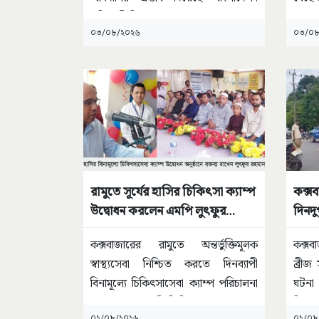
প্রতিবেশী হিসেবে
...
০৩/০৮/২০২৬
০৩/০৮
রামুতে সূর্যের হাসির চিকিৎসা ক্যাম্প
কক্স
উদ্বোধন করলেন এমপি লুৎফুর
দিনদু
রহমান কাজল
কক্সবাজারের রামুতে অন্তর্ভুক্তিমূলক
কক্স
স্বাস্থ্যসেবা নিশ্চিত করতে দিনব্যাপী
ব্রীজ
বিনামূল্যে চিকিৎসাসেবা ক্যাম্প পরিচালনা
ঘটনা
করেছে সূর্যের হাসি ক্লিনিক।
...
বিক্র
০২/০৮/২০২৬
০২/০৮