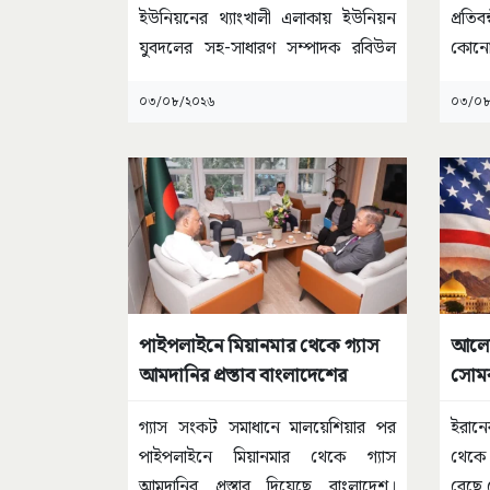
ইউনিয়নের থ্যাংখালী এলাকায় ইউনিয়ন
প্রতি
যুবদলের সহ-সাধারণ সম্পাদক রবিউল
কোনো
বশর ডাবলু, তার
...
মোড়
০৩/০৮/২০২৬
০৩/০৮
পাইপলাইনে মিয়ানমার থেকে গ্যাস
আলোচন
আমদানির প্রস্তাব বাংলাদেশের
সোমব
গ্যাস সংকট সমাধানে মালয়েশিয়ার পর
ইরানে
পাইপলাইনে মিয়ানমার থেকে গ্যাস
থেকে
আমদানির প্রস্তাব দিয়েছে বাংলাদেশ।
বেছে 