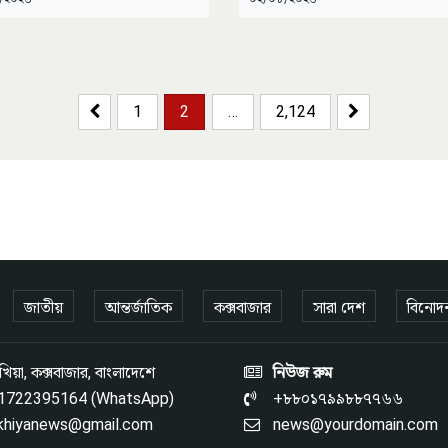
Posts paginati
Previous Page
1
2
…
2,124
Next Page
জাতীয়
আন্তর্জাতিক
কক্সবাজার
সারা দেশ
বিনোদ
িয়া, কক্সবাজার, বাংলাদেশে
নিউজ রুম
1722395164 (WhatsApp)
+৮৮০১৭৯৯৮৮৭৭৬৬
khiyanews@gmail.com
news@yourdomain.com