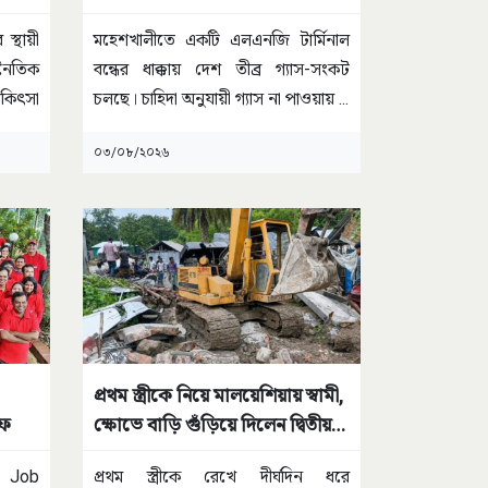
স্থায়ী
মহেশখালীতে একটি এলএনজি টার্মিনাল
জনৈতিক
বন্ধের ধাক্কায় দেশ তীব্র গ্যাস-সংকট
িকিৎসা
চলছে। চাহিদা অনুযায়ী গ্যাস না পাওয়ায়
...
০৩/০৮/২০২৬
প্রথম স্ত্রীকে নিয়ে মালয়েশিয়ায় স্বামী,
াফ
ক্ষোভে বাড়ি গুঁড়িয়ে দিলেন দ্বিতীয়
স্ত্রী
 Job
প্রথম স্ত্রীকে রেখে দীর্ঘদিন ধরে