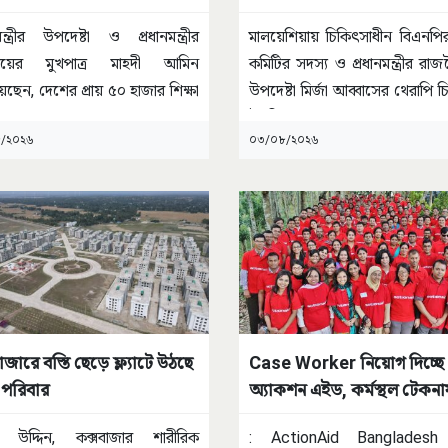
কিছুটা সময়’
মন্ত্রীর উপদেষ্টা ও প্রধানমন্ত্রীর
মালয়েশিয়ায় চিকিৎসাধীন বিএনপির 
যালয়ের মুখপাত্র মাহদী আমিন
কমিটির সদস্য ও প্রধানমন্ত্রীর রা
েছেন, দেশের প্রায় ৫০ হাজার শিক্ষা
উপদেষ্টা মির্জা আব্বাসের থেরাপি চ
্ঠানকে
...
উন্নতির
...
/২০২৬
০৩/০৮/২০২৬
াজারে বস্তি ছেড়ে ফ্ল্যাটে উঠছে
Case Worker নিয়োগ দিচ্ছে
পরিবার
অ্যাকশন এইড, কর্মস্থল টেকন
 উদ্দিন, কক্সবাজার শারীরিক
: ActionAid Bangladesh