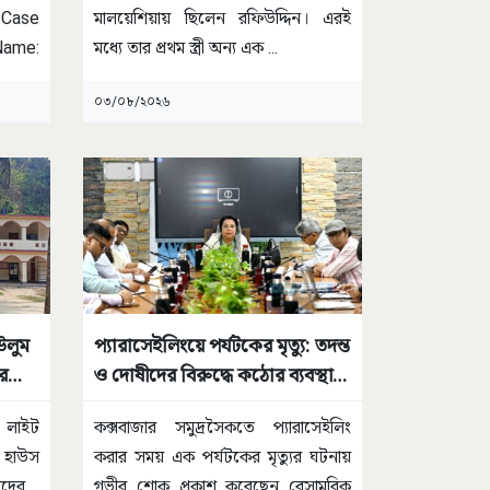
 Case
মালয়েশিয়ায় ছিলেন রফিউদ্দিন। এরই
ame:
মধ্যে তার প্রথম স্ত্রী অন্য এক
...
০৩/০৮/২০২৬
উলুম
প্যারাসেইলিংয়ে পর্যটকের মৃত্যু: তদন্ত
র
ও দোষীদের বিরুদ্ধে কঠোর ব্যবস্থার
নির্দেশ মন্ত্রীর
 লাইট
কক্সবাজার সমুদ্রসৈকতে প্যারাসেইলিং
ট হাউস
করার সময় এক পর্যটকের মৃত্যুর ঘটনায়
জিদের
...
গভীর শোক প্রকাশ করেছেন বেসামরিক