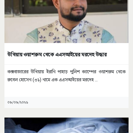
উখিয়ায় ওয়াশরুম থেকে এএসআইয়ের মরদেহ উদ্ধার
কক্সবাজারের উখিয়ায় ইরানি পাহাড় পুলিশ ক্যাম্পের ওয়াশরুম থেকে
রুবেল হোসেন (৩১) নামে এক এএসআইয়ের মরদেহ
...
০৮/০৮/২০২৬