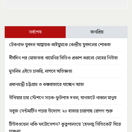
সর্বশেষ
জনপ্রিয়
টেকনাফ যুবদল আহ্বায়ক কাইয়ুমকে কেন্দ্রীয় যুবদলের শোকজ
দীর্ঘদিন পর মোজতবা খামেনির ভিডিও প্রকাশ করলো মেহের নিউজ
মুসলিম এইডে চাকরি, লাগবে অভিজ্ঞতা
প্রধানমন্ত্রী চট্টগ্রাম ও কক্সবাজারে যাচ্ছেন আজ
উখিয়ার চার স্টেশনে সড়ক-ফুটপাত দখল, যানজটে নাকাল মানুষ
সবুজ সেন্টমার্টিন গড়ার উদ্যোগ: ২০ হাজার চারাগাছ রোপণ শুরু
টিউবওয়েল নাকি ফটোসেশন? কুতুপালংয়ে ‘হেফজু সিন্ডিকেট’ ঘিরে
চাঞ্চল্য