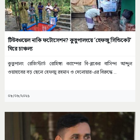
টিউবওয়েল নাকি ফটোসেশন? কুতুপালংয়ে ‘হেফজু সিন্ডিকেট’
ঘিরে চাঞ্চল্য
কুতুপালং রেজিস্টার্ড রোহিঙ্গা ক্যাম্পের বি-ব্লকের বাসিন্দা আব্দুল
ওয়াহাবের বড় ছেলে হেফজু রহমান ও দেলোয়ার-এর বিরুদ্ধে
...
০৮/০৮/২০২৬