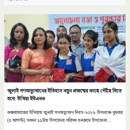
জুলাই গণঅভ্যুত্থানের ইতিহাস নতুন প্রজন্মের কাছে পৌঁছে দিতে
হবে: উখিয়া ইউএনও
কক্সবাজারের উখিয়ায় জুলাই গণঅভ্যুত্থান দিবস-২০২৬ উপলক্ষে বুধবার
(৫ আগস্ট) সকাল ১১টায় উপজেলা পরিষদ হলরুমে উপজেলা
...