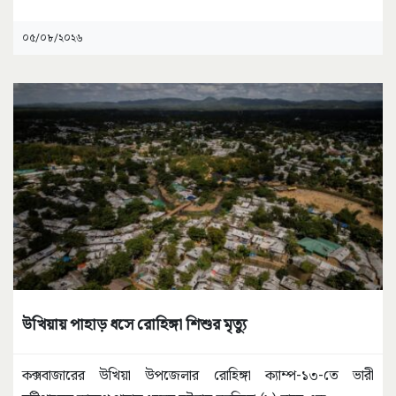
০৫/০৮/২০২৬
উখিয়ায় পাহাড় ধসে রোহিঙ্গা শিশুর মৃত্যু
কক্সবাজারের উখিয়া উপজেলার রোহিঙ্গা ক্যাম্প-১৩-তে ভারী