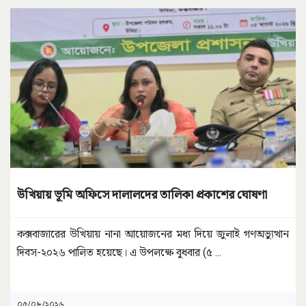
উখিয়ায় ভূমি অফিসে দালালদের তালিকা প্রকাশের ঘোষণা
কক্সবাজারের উখিয়ায় নানা আয়োজনের মধ্য দিয়ে জুলাই গণঅভ্যুত্থান
দিবস-২০২৬ পালিত হয়েছে। এ উপলক্ষে বুধবার (৫
...
০৫/০৮/২০২৬