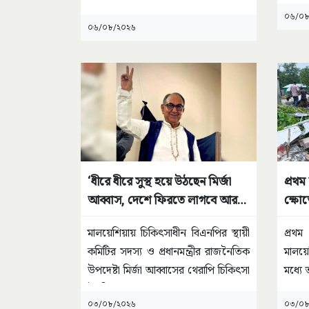
বালুখ
০৬/০৮
০৬/০৮/২০২৬
‘ধীরে ধীরে সুস্থ হয়ে উঠছেন মির্জা
প্রথম
আব্বাস, দেশে ফিরতে লাগবে আরও
ক্ষোভ
কিছুটা সময়’
স্ত্রী
মালয়েশিয়ায় চিকিৎসাধীন বিএনপির স্থায়ী
প্রথ
কমিটির সদস্য ও প্রধানমন্ত্রীর রাজনৈতিক
মালয়
উপদেষ্টা মির্জা আব্বাসের থেরাপি চিকিৎসা
মধ্যে 
উন্নতির
...
০৩/০৮/২০২৬
০৩/০৮