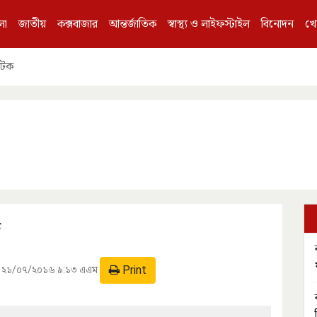
লা
জাতীয়
কক্সবাজার
আন্তর্জাতিক
স্বাস্থ্য ও লাইফস্টাইল
বিনোদন
খে
আটক
Print
:
২১/০৭/২০১৬ ৯:১৩ এএম