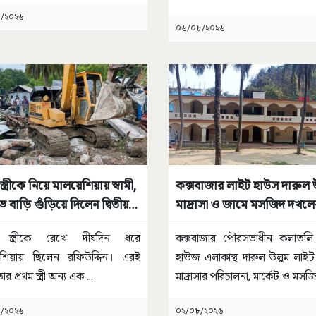
ালীর
...
কোনো
...
/২০২৬
০৬/০৮/২০২৬
 স্ত্রীকে নিয়ে মালয়েশিয়ায় স্বামী,
কক্সবাজার লাইট হাউস দারুল 
ে বাড়ি গুঁড়িয়ে দিলেন দ্বিতীয়
মাদ্রাসা ও জামে মসজিদ দখলে
ষড়যন্ত্রের অভিযোগ
ম স্ত্রীকে রেখে দীর্ঘদিন ধরে
কক্সবাজার পৌরসভাধীন কলাতলি
েশিয়ায় ছিলেন রফিউদ্দিন। এরই
হাউজ এলাকাস্থ দারুল উলুম লাই
তার প্রথম স্ত্রী অন্য এক
...
মাদ্রাসার পরিচালনা, মার্কেট ও মস
/২০২৬
০২/০৮/২০২৬