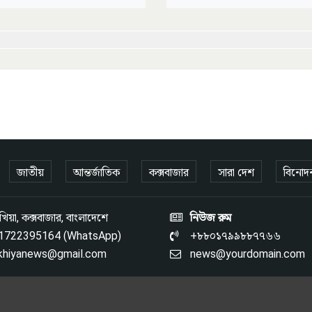
জাতীয়
আন্তর্জাতিক
কক্সবাজার
সারা দেশ
বিনোদ
িয়া, কক্সবাজার, বাংলাদেশে
নিউজ রুম
1722395164 (WhatsApp)
+৮৮০১৭৯৯৮৮৭৭৬৬
khiyanews@gmail.com
news@yourdomain.com