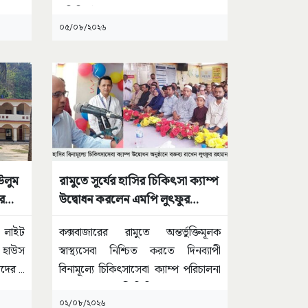
প্রতিটি ঘটনার
...
০৫/০৮/২০২৬
উলুম
রামুতে সূর্যের হাসির চিকিৎসা ক্যাম্প
র
উদ্বোধন করলেন এমপি লুৎফুর
রহমান কাজল
 লাইট
কক্সবাজারের রামুতে অন্তর্ভুক্তিমূলক
ট হাউস
স্বাস্থ্যসেবা নিশ্চিত করতে দিনব্যাপী
জিদের
...
বিনামূল্যে চিকিৎসাসেবা ক্যাম্প পরিচালনা
করেছে সূর্যের হাসি ক্লিনিক।
...
০২/০৮/২০২৬