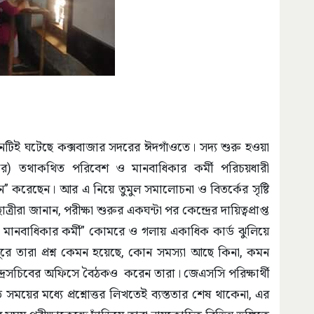
মনটিই ঘটেছে কক্সবাজার সদরের ঈদগাঁওতে। সদ্য শুরু হওয়া
বার) তথাকথিত পরিবেশ ও মানবাধিকার কর্মী পরিচয়ধারী
র্শন” করেছেন। আর এ নিয়ে তুমুল সমালোচনা ও বিতর্কের সৃষ্টি
রীরা জানান, পরীক্ষা শুরুর একঘন্টা পর কেন্দ্রের দায়িত্বপ্রাপ্ত
ানবাধিকার কর্মী” কোমরে ও গলায় একাধিক কার্ড ঝুলিয়ে
রে ঘুরে তারা প্রশ্ন কেমন হয়েছে, কোন সমস্যা আছে কিনা, কমন
্দ্রসচিবের অফিসে বৈঠকও করেন তারা। জেএসসি পরিক্ষার্থী
ময়ের মধ্যে প্রশ্নােত্তর লিখতেই ব্যস্ততার শেষ থাকেনা, এর