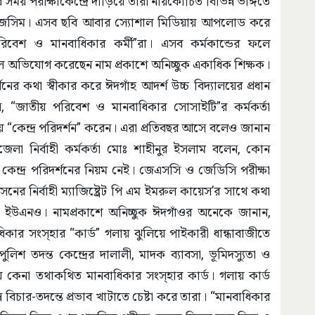
সময় পরীক্ষাকেন্দ্রে দাঁড়িয়ে তারা নায়কোচিত বিভিন্ন ভঙ্গিতে
্থী জসিম। এসব ছবি আবার স্যোশাল মিডিয়ায় আপলোড করে
িবেশ ও মানবাধিকার কর্মী”রা। এসব কর্মকান্ডের ফলে
ছে বলে অভিযোগ করেছেন নাম প্রকাশে অনিচ্ছুক একাধিক শিক্ষক।
শনের কথা স্বীকার করে ঈদগাঁহ আদর্শ উচ্চ বিদ্যালয়ের প্রধান
লেন, “জাতীয় পরিবেশ ও মানবাধিকার সোসাইটি”র কর্মকর্তা
 “কেন্দ্র পরিদর্শন” করেন। এরা প্রতিবছর আসে বলেও জানান
েলা নির্বাহী কর্মকর্তা মোঃ শাহীনুর ইসলাম বলেন, কোন
 কেন্দ্র পরিদর্শনের নিয়ম নেই। জেএসসি ও জেডিসি পরীক্ষা
সনের নির্বাহী ম্যাজিষ্ট্রেট পি এম ইমরুল কায়েস’র সাথে কথা
ান ইউএনও। নামপ্রকাশে অনিচ্ছুক ঈদগাঁওর অনেকে জানান,
ধিকার সংস্হার “কার্ড” গলায় ঝুলিয়ে পাইকারী ধান্ধাবাজীতে
শ তদন্ত কেন্দ্রের দালালী, মাদক ব্যাবসা, ভূমিদস্যুতা ও
য় কেনা তথাকথিত মানবাধিকার সংস্হার কার্ড। গলায় কার্ড
ন্ন বিচার-তদন্তে প্রভাব খাটাতে চেষ্টা করে তারা। “মানবাধিকার