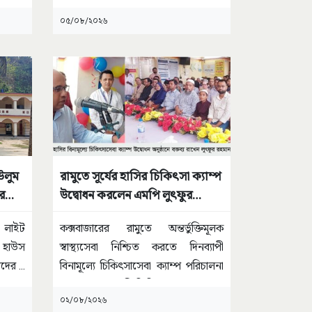
প্রতিটি ঘটনার
...
০৫/০৮/২০২৬
উলুম
রামুতে সূর্যের হাসির চিকিৎসা ক্যাম্প
র
উদ্বোধন করলেন এমপি লুৎফুর
রহমান কাজল
 লাইট
কক্সবাজারের রামুতে অন্তর্ভুক্তিমূলক
ট হাউস
স্বাস্থ্যসেবা নিশ্চিত করতে দিনব্যাপী
জিদের
...
বিনামূল্যে চিকিৎসাসেবা ক্যাম্প পরিচালনা
করেছে সূর্যের হাসি ক্লিনিক।
...
০২/০৮/২০২৬