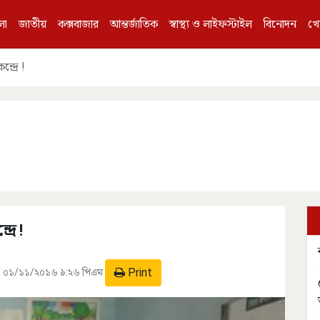
লা
জাতীয়
কক্সবাজার
আন্তর্জাতিক
স্বাস্থ্য ও লাইফস্টাইল
বিনোদন
খে
দ্রে !
রে !
Print
:
০১/১১/২০১৬ ৯:২৬ পিএম