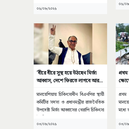
০৬/০৮
০৬/০৮/২০২৬
‘ধীরে ধীরে সুস্থ হয়ে উঠছেন মির্জা
প্রথম
আব্বাস, দেশে ফিরতে লাগবে আরও
ক্ষোভ
কিছুটা সময়’
স্ত্রী
মালয়েশিয়ায় চিকিৎসাধীন বিএনপির স্থায়ী
প্রথ
কমিটির সদস্য ও প্রধানমন্ত্রীর রাজনৈতিক
মালয়
উপদেষ্টা মির্জা আব্বাসের থেরাপি চিকিৎসা
মধ্যে 
উন্নতির
...
০৩/০৮/২০২৬
০৩/০৮