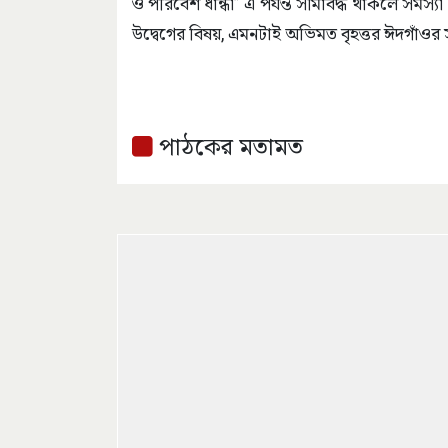
ও পরিবেশ ধান্ধা” এ পর্যন্ত সীমাবদ্ধ থাকলে সমস্যা 
উদ্বেগের বিষয়, এমনটাই অভিমত বৃহত্তর ঈদগাঁও
পাঠকের মতামত