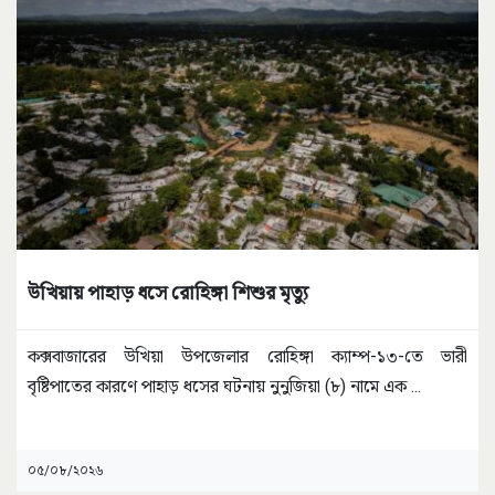
উখিয়ায় পাহাড় ধসে রোহিঙ্গা শিশুর মৃত্যু
কক্সবাজারের উখিয়া উপজেলার রোহিঙ্গা ক্যাম্প-১৩-তে ভারী
বৃষ্টিপাতের কারণে পাহাড় ধসের ঘটনায় নুনুজিয়া (৮) নামে এক
...
০৫/০৮/২০২৬