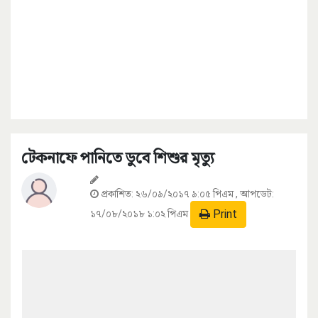
টেকনাফে পানিতে ডুবে শিশুর মৃত্যু
প্রকাশিত:
২৬/০৯/২০১৭ ৯:০৫ পিএম
, আপডেট:
Print
১৭/০৮/২০১৮ ১:০২ পিএম