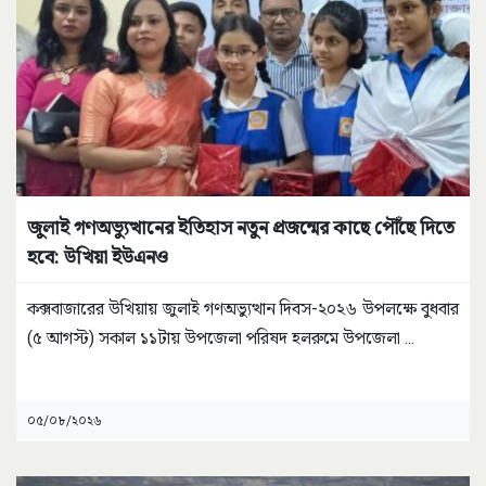
জুলাই গণঅভ্যুত্থানের ইতিহাস নতুন প্রজন্মের কাছে পৌঁছে দিতে
হবে: উখিয়া ইউএনও
কক্সবাজারের উখিয়ায় জুলাই গণঅভ্যুত্থান দিবস-২০২৬ উপলক্ষে বুধবার
(৫ আগস্ট) সকাল ১১টায় উপজেলা পরিষদ হলরুমে উপজেলা
...
০৫/০৮/২০২৬