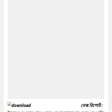
ডেস্ক রিপোর্ট::