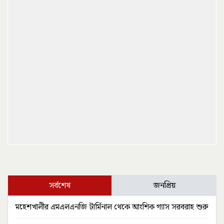
সর্বশেষ
জনপ্রিয়
মহেশখালীর এমএলএনজি টার্মিনাল থেকে আংশিক গ্যাস সরবরাহ শুরু