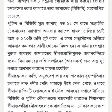
জন্য বিজিপি একটি সন্ত্রাসী গোষ্ঠীকে দায়ী করছে। গোষ্ঠীর
সদস্যদের ধরার ব্যাপারে তারা আমাদের (বিজিবি) সহযোগিতা
চেয়েছে।’
পুলিশ ও বিজিবি সূত্র জানায়, গত ১২ মে রাতে সন্ত্রাসীরা
টেকনাফের নয়াপাড়া আনসার ক্যাম্পে হামলা চালিয়ে ১১টি
অস্ত্র ও ৬৭০টি গুলি লুট করে। এ সময় সন্ত্রাসীদের গুলিতে
আনসার কমান্ডার আলী হোসেন নিহত হন। এ ঘটনায় গ্রেপ্তার
নুরুল আবছার আদালতের স্বীকারোক্তিমূলক জবানবন্দিতে
বলেন, মিয়ানমারের জঙ্গি সংগঠনের (আরএসও) জন্য অস্ত্র লুট
করতে আনসার ক্যাম্পে হামলা হয়েছিল।
সীমান্তে কড়াকড়ি, অনুপ্রবেশ প্রায় বন্ধ: গতকাল বৃহস্পতিবার
সকালে নাফ নদীর নেটং পাহাড়ে উঠে দেখা গেছে, ওপারে
সীমানায় তিনটি লোকবোঝাই নৌকা ভাসছে। এপারে দাঁড়িয়ে
বিজিবি ও পুলিশ নৌকাগুলো নজরদারি করলেও মিয়ানমার
সীমান্তরক্ষীরা নৌকাগুলোকে বাধা দিচ্ছে না। নৌকার কয়েক শ