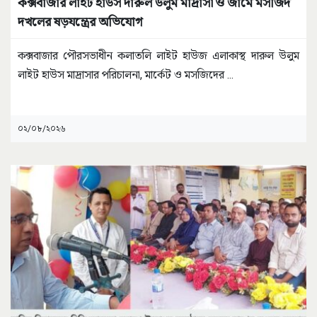
কক্সবাজার লাইট হাউস দারুল উলুম মাদ্রাসা ও জামে মসজিদ
দখলের ষড়যন্ত্রের অভিযোগ
কক্সবাজার পৌরসভাধীন কলাতলি লাইট হাউজ এলাকাস্থ দারুল উলুম
লাইট হাউস মাদ্রাসার পরিচালনা, মার্কেট ও মসজিদের
...
০২/০৮/২০২৬