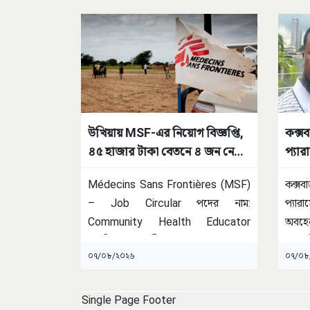
উখিয়ায় MSF-এর নিয়োগ বিজ্ঞপ্তি,
কক্সব
৪৫ হাজার টাকা বেতনে ৪ জন নেবে
প্যা
প্রতিষ্ঠানটি
Médecins Sans Frontières (MSF)
কক্
– Job Circular পদের নাম:
প্যার
Community Health Educator
অবহে
চাকরির ধরন: স্থায়ী
...
(৩১)
০৭/০৮/২০২৬
০৭/০৮
Single Page Footer