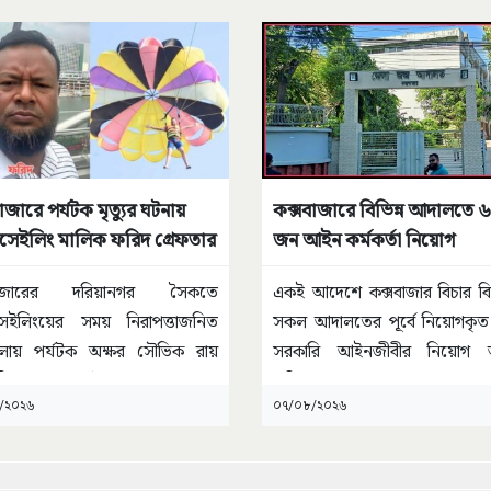
াজারে পর্যটক মৃত্যুর ঘটনায়
কক্সবাজারে বিভিন্ন আদালতে 
রাসেইলিং মালিক ফরিদ গ্রেফতার
জন আইন কর্মকর্তা নিয়োগ
সবাজারের দরিয়ানগর সৈকতে
একই আদেশে কক্সবাজার বিচার ব
াসেইলিংয়ের সময় নিরাপত্তাজনিত
সকল আদালতের পূর্বে নিয়োগকৃ
লায় পর্যটক অক্ষর সৌভিক রায়
সরকারি আইনজীবীর নিয়োগ 
 নিহত হওয়ার ঘটনায়
...
বাতিল
...
/২০২৬
০৭/০৮/২০২৬