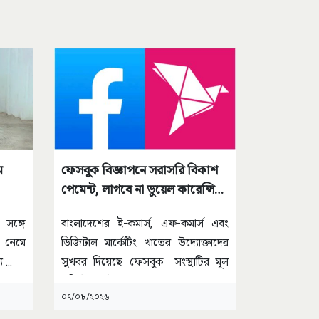
ে
ফেসবুক বিজ্ঞাপনে সরাসরি বিকাশ
পেমেন্ট, লাগবে না ডুয়েল কারেন্সি
কার্ড
 সঙ্গে
বাংলাদেশের ই-কমার্স, এফ-কমার্স এবং
ে নেমে
ডিজিটাল মার্কেটিং খাতের উদ্যোক্তাদের
যু
...
সুখবর দিয়েছে ফেসবুক। সংস্থাটির মূল
প্রতিষ্ঠান মেটা
...
০৭/০৮/২০২৬