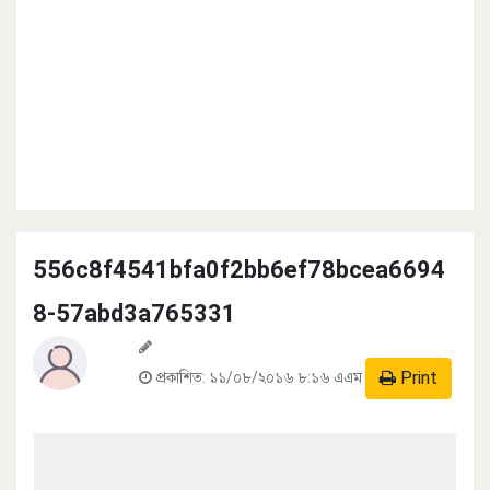
556c8f4541bfa0f2bb6ef78bcea6694
8-57abd3a765331
Print
প্রকাশিত:
১১/০৮/২০১৬ ৮:১৬ এএম