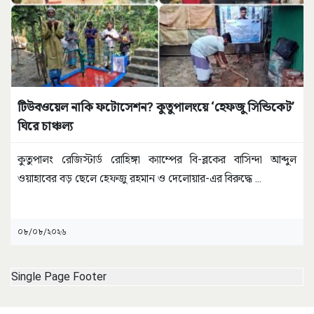
টিউবওয়েল নাকি ফটোসেশন? কুতুপালংয়ে ‘হেফজু সিন্ডিকেট’
ঘিরে চাঞ্চল্য
কুতুপালং রেজিস্টার্ড রোহিঙ্গা ক্যাম্পের বি-ব্লকের বাসিন্দা আব্দুল
ওয়াহাবের বড় ছেলে হেফজু রহমান ও দেলোয়ার-এর বিরুদ্ধে
...
০৮/০৮/২০২৬
Single Page Footer