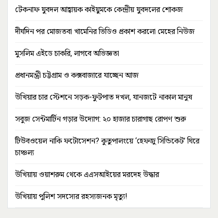
টেকনাফ যুবদল আহ্বায়ক কাইয়ুমকে কেন্দ্রীয় যুবদলের শোকজ
দীর্ঘদিন পর মোজতবা খামেনির ভিডিও প্রকাশ করলো মেহের নিউজ
মুসলিম এইডে চাকরি, লাগবে অভিজ্ঞতা
প্রধানমন্ত্রী চট্টগ্রাম ও কক্সবাজারে যাচ্ছেন আজ
উখিয়ার চার স্টেশনে সড়ক-ফুটপাত দখল, যানজটে নাকাল মানুষ
সবুজ সেন্টমার্টিন গড়ার উদ্যোগ: ২০ হাজার চারাগাছ রোপণ শুরু
টিউবওয়েল নাকি ফটোসেশন? কুতুপালংয়ে ‘হেফজু সিন্ডিকেট’ ঘিরে
চাঞ্চল্য
উখিয়ায় ওয়াশরুম থেকে এএসআইয়ের মরদেহ উদ্ধার
উখিয়ায় পুলিশ সদস্যের রহস্যজনক মৃত্যু!