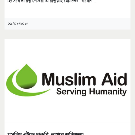
হিসেবে দায়িত্ব নেওয়া আয়াতুল্লাহ মোজতবা খামেনি
...
০৯/০৮/২০২৬
মুসলিম এইডে চাকরি, লাগবে অভিজ্ঞতা