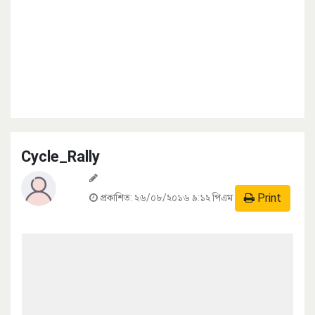
Cycle_Rally
Print
প্রকাশিত:
২৬/০৮/২০১৬ ৯:১২ পিএম