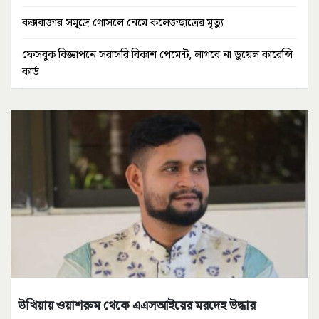
কক্সবাজার সমুদ্রে গোসলে নেমে কলেজছাত্রের মৃত্যু
ফেসবুক বিজ্ঞাপনে সরাসরি বিকাশ পেমেন্ট, লাগবে না ডুয়েল কারেন্সি
কার্ড
উখিয়ায় ওয়াশরুম থেকে এএসআইয়ের মরদেহ উদ্ধার