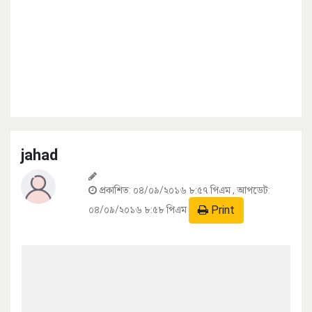
jahad
প্রকাশিত:
০৪/০৯/২০১৬ ৮:৫৭ পিএম
, আপডেট:
Print
০৪/০৯/২০১৬ ৮:৫৮ পিএম