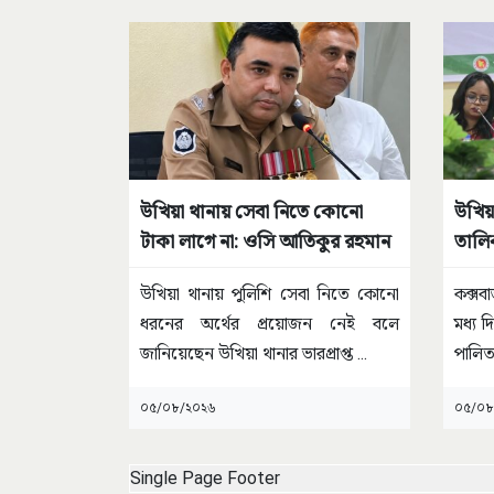
উখিয়া থানায় সেবা নিতে কোনো
উখিয়
টাকা লাগে না: ওসি আতিকুর রহমান
তালি
উখিয়া থানায় পুলিশি সেবা নিতে কোনো
কক্স
ধরনের অর্থের প্রয়োজন নেই বলে
মধ্য 
জানিয়েছেন উখিয়া থানার ভারপ্রাপ্ত
...
পালিত
০৫/০৮/২০২৬
০৫/০৮
Single Page Footer