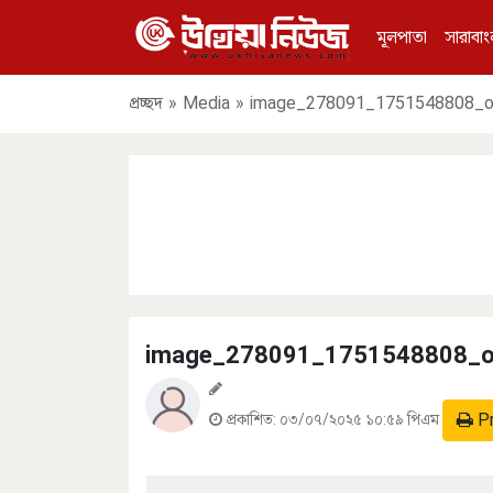
মূলপাতা
সারাবাং
প্রচ্ছদ
»
Media
»
image_278091_1751548808_or
image_278091_1751548808_or
Pr
প্রকাশিত:
০৩/০৭/২০২৫ ১০:৫৯ পিএম