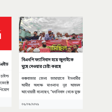
বিএনপি ফ্যাসিবাদ হয়ে জুলাইকে
শনএইড
মুছে দেওয়ার চেষ্টা করছে
ইল্ড
কক্সবাজার জেলা জামায়াতে ইসলামীর
জেক্টে
আমীর অধ্যক্ষ মাওলানা নূর আহমদ
নিয়োগ
আনোয়ারী বলেছেন, “ফ্যাসিবাদ থেকে মুক্ত
হয়ে
...
০৬/০৮/২০২৬