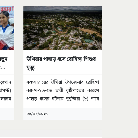
নতুন
উখিয়ায় পাহাড় ধসে রোহিঙ্গা শিশুর
:
মৃত্যু
ুত্থান
কক্সবাজারের উখিয়া উপজেলার রোহিঙ্গা
আগস্ট)
ক্যাম্প-১৩-তে ভারী বৃষ্টিপাতের কারণে
লরুমে
পাহাড় ধসের ঘটনায় নুনুজিয়া (৮) নামে
এক
...
০৫/০৮/২০২৬