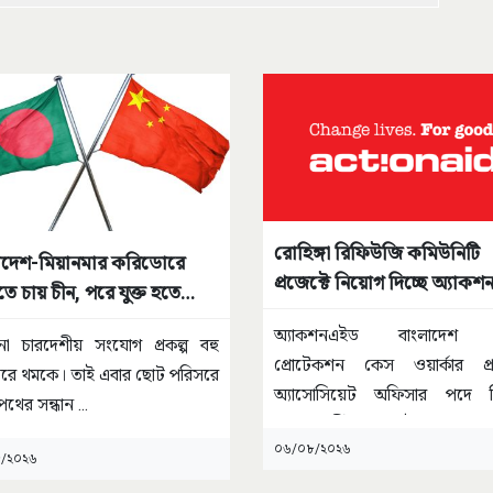
রোহিঙ্গা রিফিউজি কমিউনিটি
াদেশ-মিয়ানমার করিডোরে
প্রজেক্টে নিয়োগ দিচ্ছে অ্যাক
 চায় চীন, পরে যুক্ত হতে
 ভারত
অ্যাকশনএইড বাংলাদেশ চা
ো চারদেশীয় সংযোগ প্রকল্প বহু
প্রোটেকশন কেস ওয়ার্কার প্র
রে থমকে। তাই এবার ছোট পরিসরে
অ্যাসোসিয়েট অফিসার পদে 
পথের সন্ধান
...
দেবে। প্রার্থীকে অবশ্যই সোশ্যাল
...
০৬/০৮/২০২৬
/২০২৬