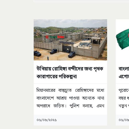
উখিয়ায় রোহিঙ্গা বন্দীদের জন্য পৃথক
বাংল
কারাগারের পরিকল্পনা
এগোতে
পারে
মিয়ানমারের বাস্তুচ্যুত রোহিঙ্গাদের মধ্যে
পুরোন
বাংলাদেশে আশ্রয় পাওয়া অনেকে নানা
বছর ধ
অপরাধে জড়িত। পুলিশ বলছে, এমন
নতুন 
কোনো
...
০৬/০৮/২০২৬
০৬/০৮