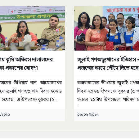
ায় ভূমি অফিসে দালালদের
জুলাই গণঅভ্যুত্থানের ইতিহাস 
কা প্রকাশের ঘোষণা
প্রজন্মের কাছে পৌঁছে দিতে হবে
উখিয়া ইউএনও
বাজারের উখিয়ায় নানা আয়োজনের
কক্সবাজারের উখিয়ায় জুলাই গণঅভ্য
দিয়ে জুলাই গণঅভ্যুত্থান দিবস-২০২৬
দিবস-২০২৬ উপলক্ষে বুধবার (৫ 
 হয়েছে। এ উপলক্ষে বুধবার (৫
...
সকাল ১১টায় উপজেলা পরিষদ হ
উপজেলা
...
/২০২৬
০৫/০৮/২০২৬