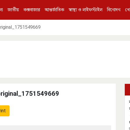
লা
জাতীয়
কক্সবাজার
আন্তর্জাতিক
স্বাস্থ্য ও লাইফস্টাইল
বিনোদন
খে
iginal_1751549669
iginal_1751549669
int