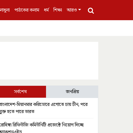
লাধুলা
পাঠকের কলাম
ধর্ম
শিক্ষা
আরও
সর্বশেষ
জনপ্রিয়
বাংলাদেশ-মিয়ানমার করিডোরে এগোতে চায় চীন, পরে
যুক্ত হতে পারে ভারত
রোহিঙ্গা রিফিউজি কমিউনিটি প্রজেক্টে নিয়োগ দিচ্ছে
অ্যাকশনএইড