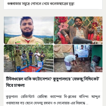
কক্সবাজার সমুদ্রে গোসলে নেমে কলেজছাত্রের মৃত্যু
টিউবওয়েল নাকি ফটোসেশন? কুতুপালংয়ে ‘হেফজু সিন্ডিকেট’
ঘিরে চাঞ্চল্য
কুতুপালং রেজিস্টার্ড রোহিঙ্গা ক্যাম্পের বি-ব্লকের বাসিন্দা আব্দুল
ওয়াহাবের বড় ছেলে হেফজু রহমান ও দেলোয়ার-এর বিরুদ্ধে
...