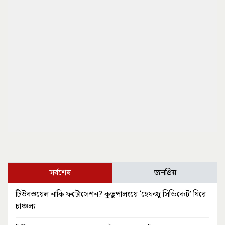
সর্বশেষ
জনপ্রিয়
টিউবওয়েল নাকি ফটোসেশন? কুতুপালংয়ে ‘হেফজু সিন্ডিকেট’ ঘিরে
চাঞ্চল্য