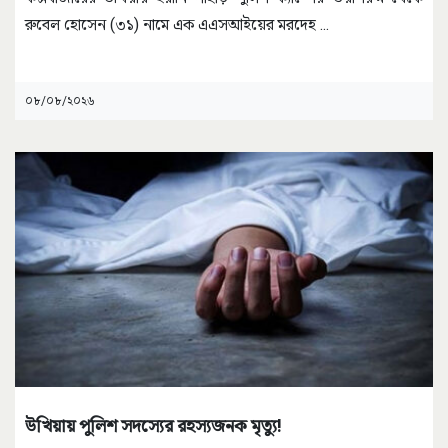
রুবেল হোসেন (৩১) নামে এক এএসআইয়ের মরদেহ
...
০৮/০৮/২০২৬
উখিয়ায় পুলিশ সদস্যের রহস্যজনক মৃত্যু!