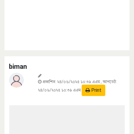
biman
প্রকাশিত:
২৪/০৬/২০২৫ ১০:৩৯ এএম
, আপডেট:
Print
২৪/০৬/২০২৫ ১০:৩৯ এএম