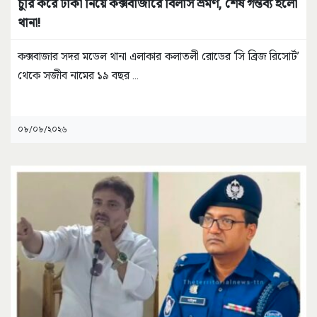
চুরি করে টাকা নিয়ে কক্সবাজারে বিলাস ভ্রমণ, শেষ গন্তব্য হলো
থানা!
কক্সবাজার সদর মডেল থানা এলাকার কলাতলী রোডের ‘সি ব্রিজ রিসোর্ট’
থেকে সজীব নামের ১৯ বছর
...
০৮/০৮/২০২৬