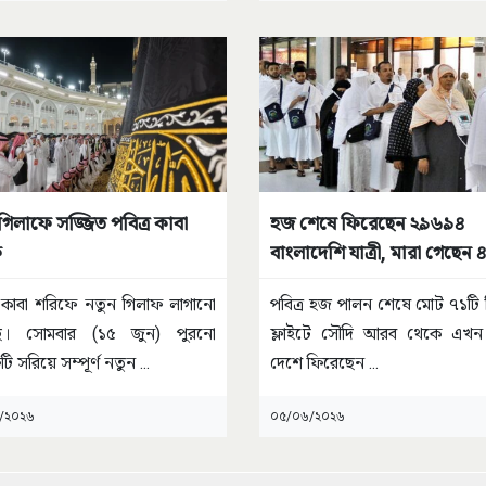
গিলাফে সজ্জিত পবিত্র কাবা
হজ শেষে ফিরেছেন ২৯৬৯৪
ফ
বাংলাদেশি যাত্রী, মারা গেছেন 
র কাবা শরিফে নতুন গিলাফ লাগানো
পবিত্র হজ পালন শেষে মোট ৭১টি
ে। সোমবার (১৫ জুন) পুরনো
ফ্লাইটে সৌদি আরব থেকে এখন প
টি সরিয়ে সম্পূর্ণ নতুন
...
দেশে ফিরেছেন
...
/২০২৬
০৫/০৬/২০২৬