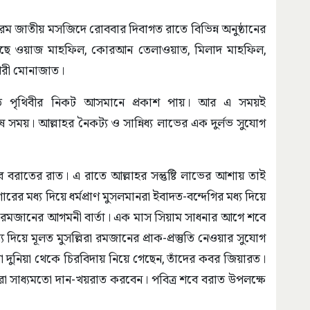
ম জাতীয় মসজিদে রোববার দিবাগত রাতে বিভিন্ন অনুষ্ঠানের
য়েছে ওয়াজ মাহফিল, কোরআন তেলাওয়াত, মিলাদ মাহফিল,
খেরী মোনাজাত।
োতি পৃথিবীর নিকট আসমানে প্রকাশ পায়। আর এ সময়ই
েষ সময়। আল্লাহর নৈকট্য ও সান্নিধ্য লাভের এক দুর্লভ সুযোগ
শবে বরাতের রাত। এ রাতে আল্লাহর সন্তুষ্টি লাভের আশায় তাই
ধ্য দিয়ে ধর্মপ্রাণ মুসলমানরা ইবাদত-বন্দেগির মধ্য দিয়ে
েয় রমজানের আগমনী বার্তা। এক মাস সিয়াম সাধনার আগে শবে
য়ে মূলত মুসল্লিরা রমজানের প্রাক-প্রস্তুতি নেওয়ার সুযোগ
দুনিয়া থেকে চিরবিদায় নিয়ে গেছেন, তাঁদের কবর জিয়ারত।
রা সাধ্যমতো দান-খয়রাত করবেন। পবিত্র শবে বরাত উপলক্ষে