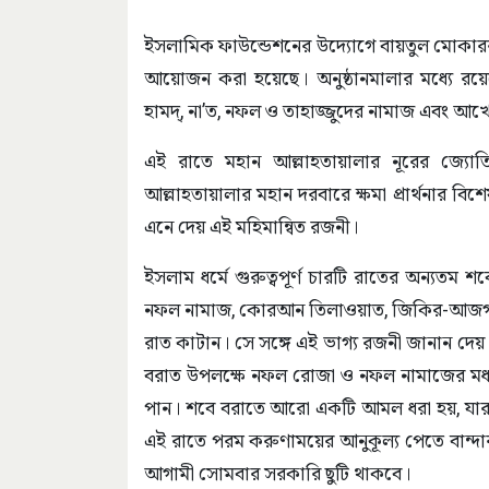
ইসলামিক ফাউন্ডেশনের উদ্যোগে বায়তুল মোকারর
আয়োজন করা হয়েছে। অনুষ্ঠানমালার মধ্যে র
হামদ্, না’ত, নফল ও তাহাজ্জুদের নামাজ এবং আ
এই রাতে মহান আল্লাহতায়ালার নূরের জ্য
আল্লাহতায়ালার মহান দরবারে ক্ষমা প্রার্থনার বিশ
এনে দেয় এই মহিমান্বিত রজনী।
ইসলাম ধর্মে গুরুত্বপূর্ণ চারটি রাতের অন্যতম 
নফল নামাজ, কোরআন তিলাওয়াত, জিকির-আজগারের ম
রাত কাটান। সে সঙ্গে এই ভাগ্য রজনী জানান দ
বরাত উপলক্ষে নফল রোজা ও নফল নামাজের মধ্য দি
পান। শবে বরাতে আরো একটি আমল ধরা হয়, যারা 
এই রাতে পরম করুণাময়ের আনুকূল্য পেতে বান্দা
আগামী সোমবার সরকারি ছুটি থাকবে।