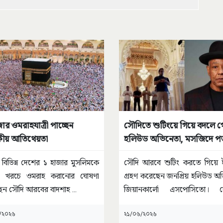
ার ওমরাহযাত্রী পাচ্ছেন
সৌদিতে শুটিংয়ে গিয়ে বদলে 
ীয় আতিথেয়তা
হলিউড অভিনেতা, মসজিদে প
নামাজ
ের বিভিন্ন দেশের ১ হাজার মুসলিমকে
সৌদি আরবে শুটিং করতে গিয়ে 
্ব খরচে ওমরাহ করানোর ঘোষণা
গ্রহণ করেছেন জনপ্রিয় হলিউড অ
ছেন সৌদি আরবের বাদশাহ
...
জিয়ানকার্লো এসপোসিতো। দ
জেনারেল
...
/২০২৬
২১/০৬/২০২৬