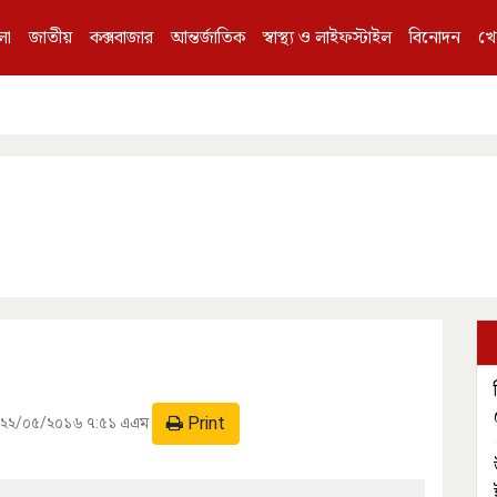
লা
জাতীয়
কক্সবাজার
আন্তর্জাতিক
স্বাস্থ্য ও লাইফস্টাইল
বিনোদন
খে
Print
:
২২/০৫/২০১৬ ৭:৫১ এএম