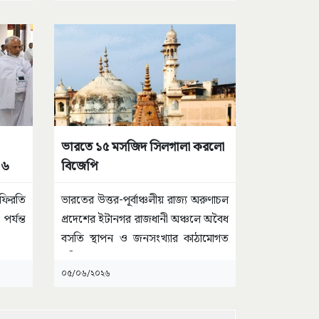
ভারতে ১৫ মসজিদ সিলগালা করলো
৪৬
বিজেপি
 ফিরতি
ভারতের উত্তর-পূর্বাঞ্চলীয় রাজ্য অরুণাচল
র্যন্ত
প্রদেশের ইটানগর রাজধানী অঞ্চলে অবৈধ
বসতি স্থাপন ও জনসংখ্যার কাঠামোগত
পরিবর্তনের
...
০৫/০৬/২০২৬