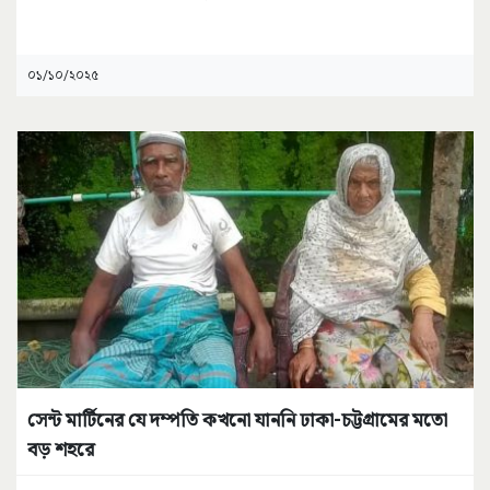
০১/১০/২০২৫
সেন্ট মার্টিনের যে দম্পতি কখনো যাননি ঢাকা-চট্টগ্রামের মতো
বড় শহরে