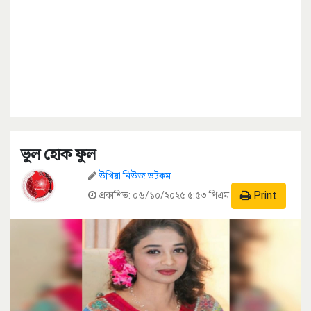
ভুল হোক ফুল
উখিয়া নিউজ ডটকম
Print
প্রকাশিত:
০৬/১০/২০২৫ ৫:৫৩ পিএম