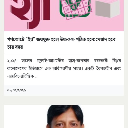
গণভোটে “হ্যাঁ” জয়যুক্ত হলে উচ্চকক্ষ গঠিত হবে:মেয়াদ হবে
চার বছর
​২০২৪ সালের জুলাই-আগস্টের ছাত্র-জনতার রক্তক্ষয়ী বিপ্লব
বাংলাদেশের ইতিহাসে এক অবিস্মরণীয় সময়। একটি বৈষম্যহীন এবং
ন্যায়বিচারভিত্তিক
...
০২/০২/২০২৬