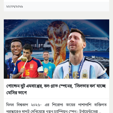
২০/০৭/২০২৬
গোল্ডেন বুট এমবাপ্পের, বল-গ্লাভ স্পেনের, ‘সিলভার বল’ যাচ্ছে
মেসির ভাগে
ফিফা বিশ্বকাপ ২০২৬- এর শিরোপা জয়ের পাশাপাশি ব্যক্তিগত
পুরস্কারেও দাপট দেখিয়েছে নতুন চ্যাম্পিয়ন স্পেন। টুর্নামেন্টসেরা
...