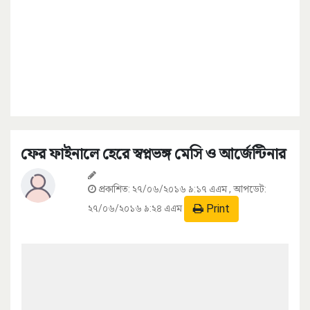
ফের ফাইনালে হেরে স্বপ্নভঙ্গ মেসি ও আর্জেন্টিনার
প্রকাশিত:
২৭/০৬/২০১৬ ৯:১৭ এএম
, আপডেট:
Print
২৭/০৬/২০১৬ ৯:২৪ এএম