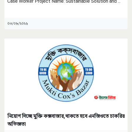
Case Worker Project Name: Sustainable Solution and
...
০৩/০৮/২০২৬
নিয়োগ দিচ্ছে মুক্তি কক্সবাজার,থাকতে হবে এনজিওতে চাকরির
অভিজ্ঞতা