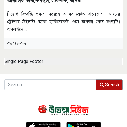
আঞ্চলিক ভাষা,কর্মস্থল, টেকনাফ, উখিয়া
নিয়োগ বিজ্ঞপ্তি প্রকাশ করেছে অ্যাকশনএইড বাংলাদেশ। ‘মাস্টার
ট্রেইনার-টেইলরিং অ্যান্ড হ্যান্ডিক্রাফট’ পদে জনবল নেবে সংস্থাটি।
অনলাইনে
...
০১/০৮/২০২৬
Single Page Footer
Search