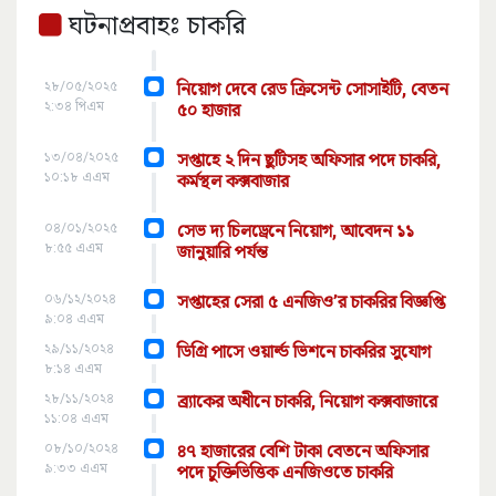
ঘটনাপ্রবাহঃ চাকরি
২৮/০৫/২০২৫
নিয়োগ দেবে রেড ক্রিসেন্ট সোসাইটি, বেতন
২:৩৪ পিএম
৫০ হাজার
১৩/০৪/২০২৫
সপ্তাহে ২ দিন ছুটিসহ অফিসার পদে চাকরি,
১০:১৮ এএম
কর্মস্থল কক্সবাজার
০৪/০১/২০২৫
সেভ দ্য চিলড্রেনে নিয়োগ, আবেদন ১১
৮:৫৫ এএম
জানুয়ারি পর্যন্ত
০৬/১২/২০২৪
সপ্তাহের সেরা ৫ এনজিও’র চাকরির বিজ্ঞপ্তি
৯:০৪ এএম
২৯/১১/২০২৪
ডিগ্রি পাসে ওয়ার্ল্ড ভিশনে চাকরির সুযোগ
৮:১৪ এএম
২৮/১১/২০২৪
ব্র্যাকের অধীনে চাকরি, নিয়োগ কক্সবাজারে
১১:০৪ এএম
০৮/১০/২০২৪
৪৭ হাজারের বেশি টাকা বেতনে অফিসার
৯:৩৩ এএম
পদে চুক্তিভিত্তিক এনজিওতে চাকরি