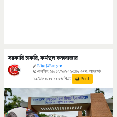
সরকারি চাকরি, কর্মস্থল কক্সবাজার
উখিয়া নিউজ ডেস্ক
প্রকাশিত:
১৯/১২/২০২৩ ১০:৪৫ এএম
, আপডেট:
Print
১৯/১২/২০২৩ ১২:৩৬ পিএম