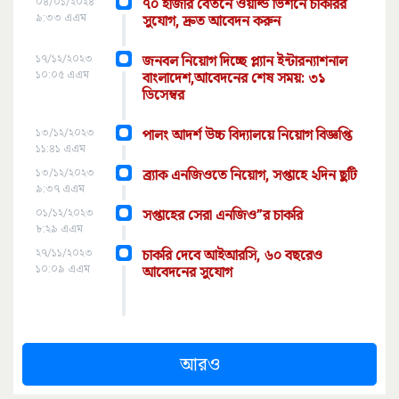
০৪/০১/২০২৪
৭০ হাজার বেতনে ওয়ার্ল্ড ভিশনে চাকরির
৯:৩৩ এএম
সুযোগ, দ্রুত আবেদন করুন
১৭/১২/২০২৩
জনবল নিয়োগ দিচ্ছে প্ল্যান ইন্টারন্যাশনাল
১০:০৫ এএম
বাংলাদেশ,আবেদনের শেষ সময়: ৩১
ডিসেম্বর
১৩/১২/২০২৩
পালং আদর্শ উচ্চ বিদ্যালয়ে নিয়োগ বিজ্ঞপ্তি
১১:৪১ এএম
১৩/১২/২০২৩
ব্র্যাক এনজিওতে নিয়োগ, সপ্তাহে ২দিন ছুটি
৯:৩৭ এএম
০১/১২/২০২৩
সপ্তাহের সেরা এনজিও”র চাকরি
৮:২৯ এএম
২৭/১১/২০২৩
চাকরি দেবে আইআরসি, ৬০ বছরেও
১০:০৯ এএম
আবেদনের সুযোগ
আরও