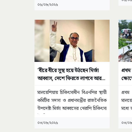
০৬/০৮
০৬/০৮/২০২৬
‘ধীরে ধীরে সুস্থ হয়ে উঠছেন মির্জা
প্রথম
আব্বাস, দেশে ফিরতে লাগবে আরও
ক্ষোভ
কিছুটা সময়’
স্ত্রী
মালয়েশিয়ায় চিকিৎসাধীন বিএনপির স্থায়ী
প্রথ
কমিটির সদস্য ও প্রধানমন্ত্রীর রাজনৈতিক
মালয়
উপদেষ্টা মির্জা আব্বাসের থেরাপি চিকিৎসা
মধ্যে 
উন্নতির
...
০৩/০৮/২০২৬
০৩/০৮