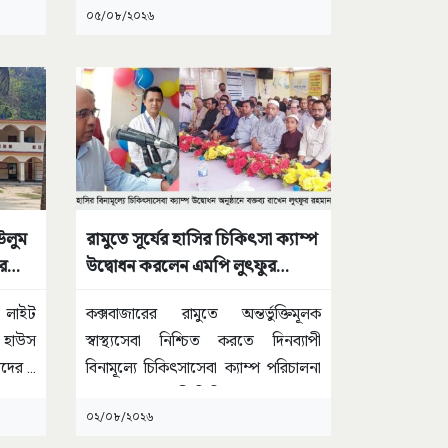
০৫/০৮/২০২৬
উলুম
রামুতে সূর্যের হাসির চিকিৎসা ক্যাম্প
র
উদ্বোধন করলেন এমপি লুৎফুর
রহমান কাজল
 লাইট
কক্সবাজারের রামুতে অন্তর্ভুক্তিমূলক
ট হাউস
স্বাস্থ্যসেবা নিশ্চিত করতে দিনব্যাপী
জিদের
...
বিনামূল্যে চিকিৎসাসেবা ক্যাম্প পরিচালনা
করেছে সূর্যের হাসি ক্লিনিক।
...
০২/০৮/২০২৬