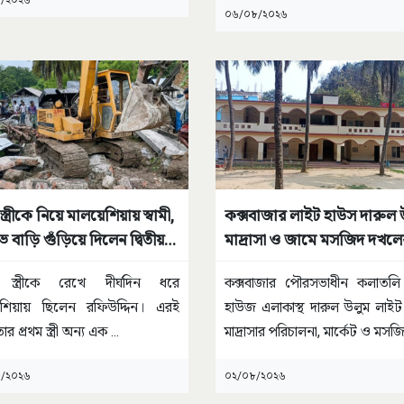
/২০২৬
০৬/০৮/২০২৬
 স্ত্রীকে নিয়ে মালয়েশিয়ায় স্বামী,
কক্সবাজার লাইট হাউস দারুল 
ে বাড়ি গুঁড়িয়ে দিলেন দ্বিতীয়
মাদ্রাসা ও জামে মসজিদ দখলে
ষড়যন্ত্রের অভিযোগ
ম স্ত্রীকে রেখে দীর্ঘদিন ধরে
কক্সবাজার পৌরসভাধীন কলাতলি
েশিয়ায় ছিলেন রফিউদ্দিন। এরই
হাউজ এলাকাস্থ দারুল উলুম লাই
তার প্রথম স্ত্রী অন্য এক
...
মাদ্রাসার পরিচালনা, মার্কেট ও মস
/২০২৬
০২/০৮/২০২৬