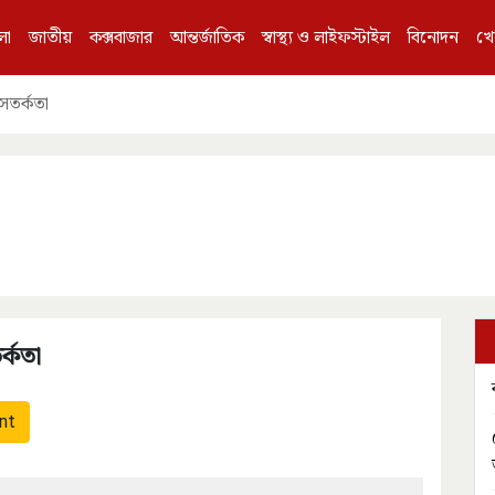
লা
জাতীয়
কক্সবাজার
আন্তর্জাতিক
স্বাস্থ্য ও লাইফস্টাইল
বিনোদন
খে
 সতর্কতা
র্কতা
nt