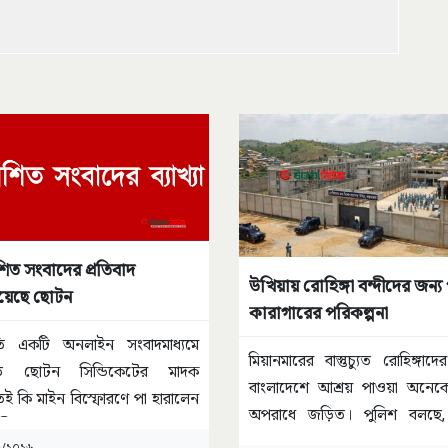
শিত সংবাদের প্রতিবাদ
উখিয়ায় রোহিঙ্গা বন্দীদের জন্য
য়েছে ছোটন
কারাগারের পরিকল্পনা
রতি একটি অনলাইন সংবাদমাধ্যমে
মিয়ানমারের বাস্তুচ্যুত রোহিঙ্গাদে
ত ছোটন সিন্ডিকেটের মাদক
বাংলাদেশে আশ্রয় পাওয়া অনেকে
 কি মাইন বিস্ফোরণে পা হারালেন
অপরাধে জড়িত। পুলিশ বলছে
ালীর
...
কোনো
...