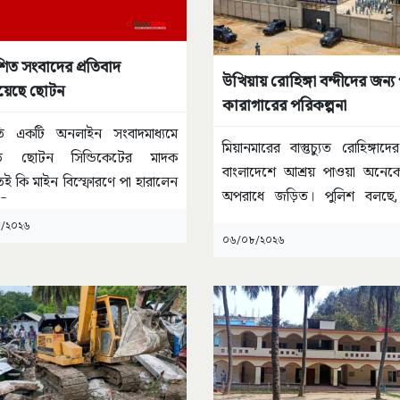
শিত সংবাদের প্রতিবাদ
উখিয়ায় রোহিঙ্গা বন্দীদের জন্য
য়েছে ছোটন
কারাগারের পরিকল্পনা
রতি একটি অনলাইন সংবাদমাধ্যমে
মিয়ানমারের বাস্তুচ্যুত রোহিঙ্গাদে
ত ছোটন সিন্ডিকেটের মাদক
বাংলাদেশে আশ্রয় পাওয়া অনেকে
 কি মাইন বিস্ফোরণে পা হারালেন
অপরাধে জড়িত। পুলিশ বলছে
ালীর
...
কোনো
...
/২০২৬
০৬/০৮/২০২৬