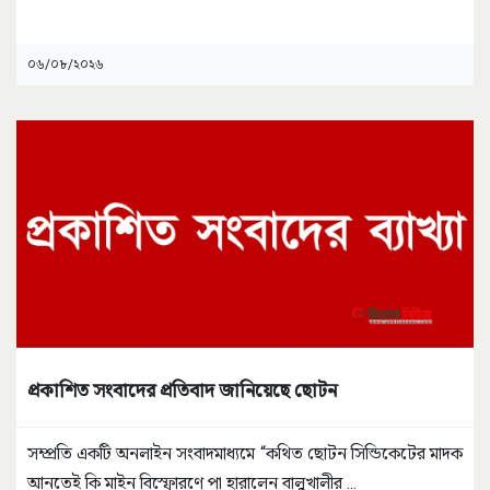
০৬/০৮/২০২৬
প্রকাশিত সংবাদের প্রতিবাদ জানিয়েছে ছোটন
সম্প্রতি একটি অনলাইন সংবাদমাধ্যমে “কথিত ছোটন সিন্ডিকেটের মাদক
আনতেই কি মাইন বিস্ফোরণে পা হারালেন বালুখালীর
...