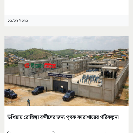
০৬/০৮/২০২৬
উখিয়ায় রোহিঙ্গা বন্দীদের জন্য পৃথক কারাগারের পরিকল্পনা