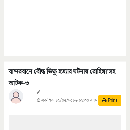
বান্দরবানে বৌদ্ধ ভিক্ষু হত্যার ঘটনায় রোহিঙ্গা’সহ
আটক-৩
Print
প্রকাশিত:
১৫/০৫/২০১৬ ১১:৩০ এএম