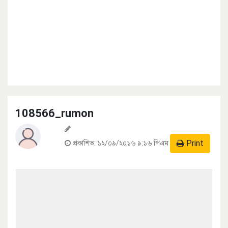
108566_rumon
Print
প্রকাশিত:
১২/০৯/২০১৬ ৯:১৬ পিএম