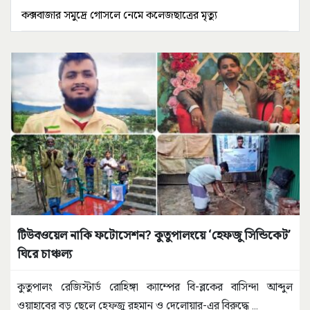
কক্সবাজার সমুদ্রে গোসলে নেমে কলেজছাত্রের মৃত্যু
টিউবওয়েল নাকি ফটোসেশন? কুতুপালংয়ে ‘হেফজু সিন্ডিকেট’
ঘিরে চাঞ্চল্য
কুতুপালং রেজিস্টার্ড রোহিঙ্গা ক্যাম্পের বি-ব্লকের বাসিন্দা আব্দুল
ওয়াহাবের বড় ছেলে হেফজু রহমান ও দেলোয়ার-এর বিরুদ্ধে
...