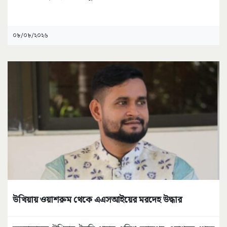
০৮/০৮/২০২৬
উখিয়ায় ওয়াশরুম থেকে এএসআইয়ের মরদেহ উদ্ধার