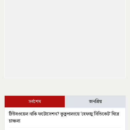
সর্বশেষ
জনপ্রিয়
টিউবওয়েল নাকি ফটোসেশন? কুতুপালংয়ে ‘হেফজু সিন্ডিকেট’ ঘিরে
চাঞ্চল্য