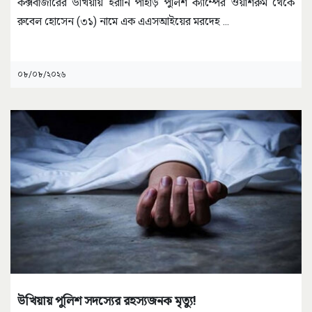
কক্সবাজারের উখিয়ায় ইরানি পাহাড় পুলিশ ক্যাম্পের ওয়াশরুম থেকে
রুবেল হোসেন (৩১) নামে এক এএসআইয়ের মরদেহ
...
০৮/০৮/২০২৬
উখিয়ায় পুলিশ সদস্যের রহস্যজনক মৃত্যু!