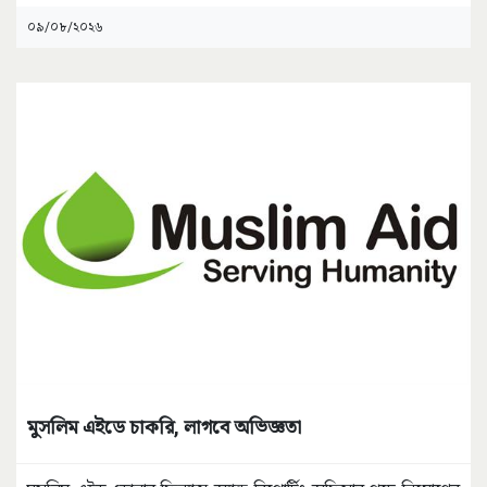
০৯/০৮/২০২৬
মুসলিম এইডে চাকরি, লাগবে অভিজ্ঞতা