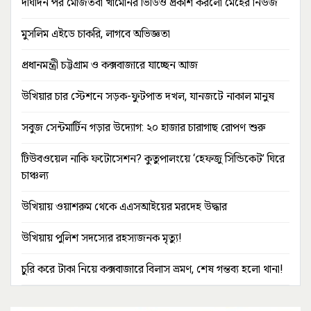
দীর্ঘদিন পর মোজতবা খামেনির ভিডিও প্রকাশ করলো মেহের নিউজ
মুসলিম এইডে চাকরি, লাগবে অভিজ্ঞতা
প্রধানমন্ত্রী চট্টগ্রাম ও কক্সবাজারে যাচ্ছেন আজ
উখিয়ার চার স্টেশনে সড়ক-ফুটপাত দখল, যানজটে নাকাল মানুষ
সবুজ সেন্টমার্টিন গড়ার উদ্যোগ: ২০ হাজার চারাগাছ রোপণ শুরু
টিউবওয়েল নাকি ফটোসেশন? কুতুপালংয়ে ‘হেফজু সিন্ডিকেট’ ঘিরে
চাঞ্চল্য
উখিয়ায় ওয়াশরুম থেকে এএসআইয়ের মরদেহ উদ্ধার
উখিয়ায় পুলিশ সদস্যের রহস্যজনক মৃত্যু!
চুরি করে টাকা নিয়ে কক্সবাজারে বিলাস ভ্রমণ, শেষ গন্তব্য হলো থানা!