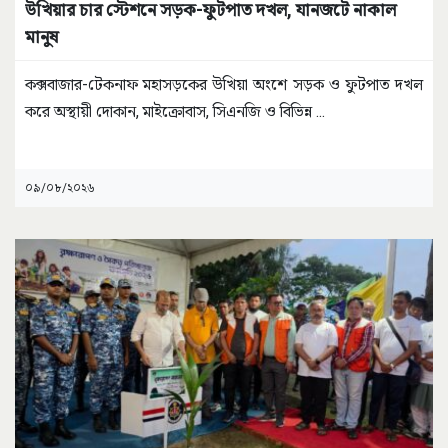
উখিয়ার চার স্টেশনে সড়ক-ফুটপাত দখল, যানজটে নাকাল
মানুষ
কক্সবাজার-টেকনাফ মহাসড়কের উখিয়া অংশে সড়ক ও ফুটপাত দখল
করে অস্থায়ী দোকান, মাইক্রোবাস, সিএনজি ও বিভিন্ন
...
০৯/০৮/২০২৬