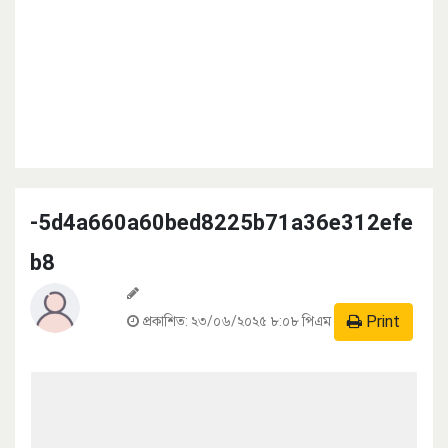
-5d4a660a60bed8225b71a36e312efe
b8
Print
প্রকাশিত:
২৩/০৬/২০২৫ ৮:০৮ পিএম