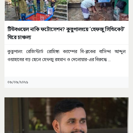
টিউবওয়েল নাকি ফটোসেশন? কুতুপালংয়ে ‘হেফজু সিন্ডিকেট’
ঘিরে চাঞ্চল্য
কুতুপালং রেজিস্টার্ড রোহিঙ্গা ক্যাম্পের বি-ব্লকের বাসিন্দা আব্দুল
ওয়াহাবের বড় ছেলে হেফজু রহমান ও দেলোয়ার-এর বিরুদ্ধে
...
০৮/০৮/২০২৬