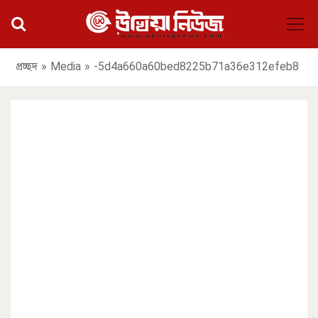
প্রচ্ছদ
»
Media
»
-5d4a660a60bed8225b71a36e312efeb8