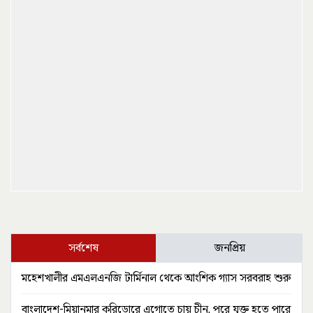
সর্বশেষ
জনপ্রিয়
মহেশখালীর এমএলএনজি টার্মিনাল থেকে আংশিক গ্যাস সরবরাহ শুরু
বাংলাদেশ-মিয়ানমার করিডোরে এগোতে চায় চীন, পরে যুক্ত হতে পারে