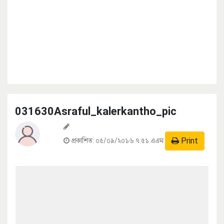
031630Asraful_kalerkantho_pic
Print
প্রকাশিত:
০৫/০৯/২০১৬ ৭:৫১ এএম