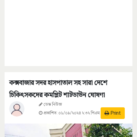
কক্সবাজার সদর হাসপাতাল সহ সারা দেশে
চিকিৎসকদের কমপ্লিট শাটডাউন ঘোষণা
ডেস্ক নিউজ
Print
প্রকাশিত:
০১/০৯/২০২৪ ২:৩২ পিএম