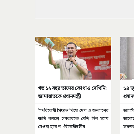
গত ১২ বছর তাদের কোথাও দেখিনি:
১৪ জ
জামায়াতকে প্রধানমন্ত্রী
প্রধানম
‘গণবিরোধী সিদ্ধান্ত নিয়ে দেশ ও জনগণের
আগাম
ক্ষতি করলে সরকারকে বেশি দিন সময়
আসছে
দেওয়া হবে না’-বিরোধীদলীয়
...
সফর