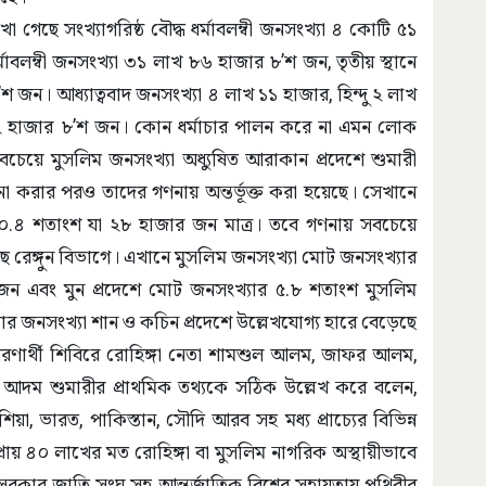
েখা গেছে সংখ্যাগরিষ্ঠ বৌদ্ধ ধর্মাবলম্বী জনসংখ্যা ৪ কোটি ৫১
ধর্মাবলম্বী জনসংখ্যা ৩১ লাখ ৮৬ হাজার ৮’শ জন, তৃতীয় স্থানে
’শ জন। আধ্যাত্ববাদ জনসংখ্যা ৪ লাখ ১১ হাজার, হিন্দু ২ লাখ
লাখ ২ হাজার ৮’শ জন। কোন ধর্মাচার পালন করে না এমন লোক
সবচেয়ে মুসলিম জনসংখ্যা অধ্যুষিত আরাকান প্রদেশে শুমারী
 না করার পরও তাদের গণনায় অন্তর্ভূক্ত করা হয়েছে। সেখানে
্র ০.৪ শতাংশ যা ২৮ হাজার জন মাত্র। তবে গণনায় সবচেয়ে
ে রেঙ্গুন বিভাগে। এখানে মুসলিম জনসংখ্যা মোট জনসংখ্যার
জন এবং মুন প্রদেশে মোট জনসংখ্যার ৫.৮ শতাংশ মুসলিম
রিষ্টার জনসংখ্যা শান ও কচিন প্রদেশে উল্লেখযোগ্য হারে বেড়েছে
রণার্থী শিবিরে রোহিঙ্গা নেতা শামশুল আলম, জাফর আলম,
দম শুমারীর প্রাথমিক তথ্যকে সঠিক উল্লেখ করে বলেন,
য়া, ভারত, পাকিস্তান, সৌদি আরব সহ মধ্য প্রাচ্যের বিভিন্ন
 ৪০ লাখের মত রোহিঙ্গা বা মুসলিম নাগরিক অস্থায়ীভাবে
সরকার জাতি সংঘ সহ আন্তর্জাতিক বিশ্বের সহায়তায় পৃথিবীর