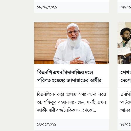
কর্মসূ
১৮/০৬/২০২৬
০৪/০৬
বিএনপি এখন চাঁদাবাজির দলে
শেখ 
পরিণত হয়েছে: জামায়াতের আমীর
দেশে,
বিএনপিকে কড়া ভাষায় সমালোচনা করে
এনসিপ
ডা. শফিকুর রহমান বলেছেন, দলটি এখন
পাটওয
জাতীয়বাদী রাজনৈতিক দল থেকে
...
আসব এ
১৭/০৫/২০২৬
১৬/০৫