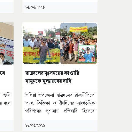
২৫/০৫/২০২৬
াবে
ছাত্রদলের দুঃসময়ের কাণ্ডারি
মামুনকে মূল্যায়নের দাবি
 গুলি
উখিয়া উপজেলা ছাত্রদলের রাজনীতিতে
পর বলে
ত্যাগ, তিতিক্ষা ও দীর্ঘদিনের সাংগঠনিক
পরিশ্রমের দৃশ্যমান প্রতিচ্ছবি হিসেবে
আব্দুল্লাহ আল-মামুনকে
...
১৬/০৫/২০২৬