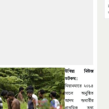
উখিয়া নিউজ
ডটকম::
মিয়ানমারে ২০১৪
সালে অনুষ্ঠিত
আদম শুমারীর
প্রাথমিক তথ্য