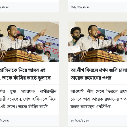
চির
...
ঘটনা ঘটেছে।
...
/২০২৬
০৩/০৬/২০২৬
হাসিনাকে নিয়ে আসব এই
আ.লীগ ফিরলে প্রথম গুলি চাল
 তাকে ফাঁসির কাষ্ঠে ঝুলাবো
তারেক রহমানের ওপর
ির মুখ্য সমন্বয়ক নাসীরুদ্দীন
আওয়ামী লীগ দেশে ফিরলে প্রথম
়ারী বলেছেন, শেখ হাসিনাকে নিয়ে
চালাবে তারা তারেক রহমানের ও
ই দেশে। তাকে ফাঁসির কাষ্টে
...
মন্তব্য করেছেন এনসিপির
...
/২০২৬
১৬/০৫/২০২৬