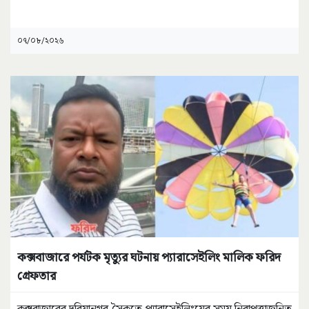
০৭/০৮/২০২৬
কক্সবাজারে পর্যটক মৃত্যুর ঘটনায় প্যারাসেইলিং মালিক ফরিদ
গ্রেফতার
কক্সবাজারের দরিয়ানগর সৈকতে প্যারাসেইলিংয়ের সময় নিরাপত্তাজনিত