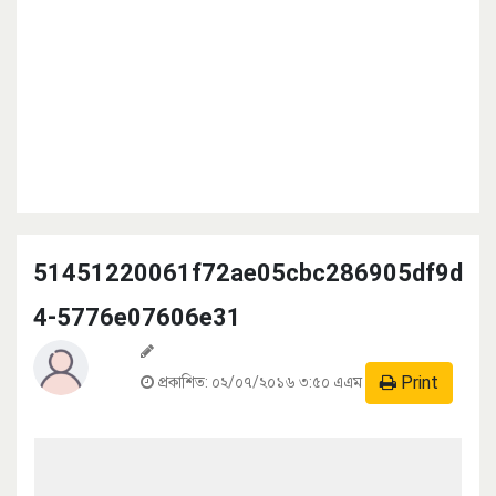
51451220061f72ae05cbc286905df9d
4-5776e07606e31
Print
প্রকাশিত:
০২/০৭/২০১৬ ৩:৫০ এএম