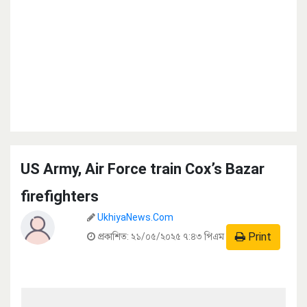
US Army, Air Force train Cox’s Bazar
firefighters
UkhiyaNews.Com
Print
প্রকাশিত:
২১/০৫/২০২৫ ৭:৪৩ পিএম