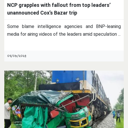
NCP grapples with fallout from top leaders’
unannounced Cox’s Bazar trip
Some blame intelligence agencies and BNP-leaning
media for airing videos of the leaders amid speculation
...
০৭/০৮/২০২৫