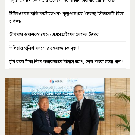
সবুজ সেন্টমার্টিন গড়ার উদ্যোগ: ২০ হাজার চারাগাছ রোপণ শুরু
টিউবওয়েল নাকি ফটোসেশন? কুতুপালংয়ে ‘হেফজু সিন্ডিকেট’ ঘিরে
চাঞ্চল্য
উখিয়ায় ওয়াশরুম থেকে এএসআইয়ের মরদেহ উদ্ধার
উখিয়ায় পুলিশ সদস্যের রহস্যজনক মৃত্যু!
চুরি করে টাকা নিয়ে কক্সবাজারে বিলাস ভ্রমণ, শেষ গন্তব্য হলো থানা!