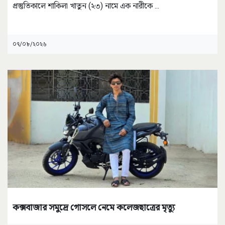
প্রস্তুতিকালে শাকিলা খাতুন (২৩) নামে এক নারীকে
...
০৭/০৮/২০২৬
কক্সবাজার সমুদ্রে গোসলে নেমে কলেজছাত্রের মৃত্যু