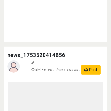
news_1753520414856
Print
প্রকাশিত:
২৭/০৭/২০২৫ ৮:০১ এএম