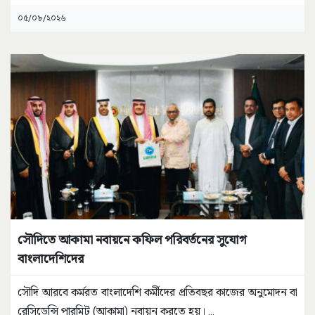
০৫/০৮/২০২৬
সৌদিতে আকামা নবায়নে কফিল পরিবর্তনের সুযোগ
বাংলাদেশিদের
সৌদি আরবে কর্মরত বাংলাদেশি কর্মীদের প্রতিবছর কাজের অনুমোদন বা
রেসিডেন্সি পারমিট (আকামা) নবায়ন করতে হয়।
...