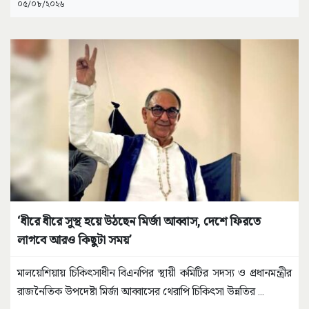
০৫/০৮/২০২৬
‘ধীরে ধীরে সুস্থ হয়ে উঠছেন মির্জা আব্বাস, দেশে ফিরতে
লাগবে আরও কিছুটা সময়’
মালয়েশিয়ায় চিকিৎসাধীন বিএনপির স্থায়ী কমিটির সদস্য ও প্রধানমন্ত্রীর
রাজনৈতিক উপদেষ্টা মির্জা আব্বাসের থেরাপি চিকিৎসা উন্নতির
...