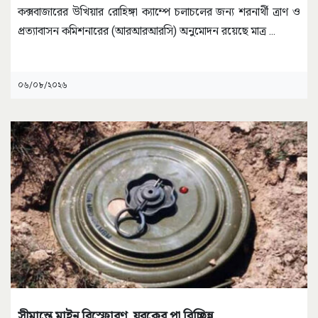
কক্সবাজারের উখিয়ার রোহিঙ্গা ক্যাম্পে চলাচলের জন্য শরনার্থী ত্রাণ ও
প্রত্যাবাসন কমিশনারের (আরআরআরসি) অনুমোদন রয়েছে মাত্র
...
০৬/০৮/২০২৬
সীমান্তে মাইন বিস্ফোরণ, যুবকের পা বিচ্ছিন্ন