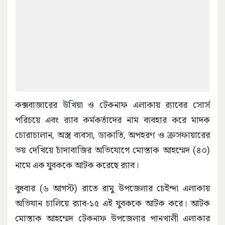
কক্সবাজারের উখিয়া ও টেকনাফ এলাকায় র‌্যাবের সোর্স
পরিচয়ে এবং র‌্যাব কর্মকর্তাদের নাম ব্যবহার করে মাদক
চোরাচালান, অস্ত্র ব্যবসা, ডাকাতি, অপহরণ ও ক্রসফায়ারের
ভয় দেখিয়ে চাঁদাবাজির অভিযোগে মোস্তাক আহম্মেদ (৪০)
নামে এক যুবককে আটক করেছে র‌্যাব।
বুধবার (৬ আগস্ট) রাতে রামু উপজেলার চেইন্দা এলাকায়
অভিযান চালিয়ে র‌্যাব-১৫ এই যুবককে আটক করে। আটক
মোস্তাক আহম্মেদ টেকনাফ উপজেলার পানখালী এলাকার