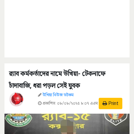
র‌্যাব কর্মকর্তাদের নামে উখিয়া- টেকনাফে
চাঁদাবাজি, ধরা পড়ল সেই যুবক
উখিয়া নিউজ ডটকম
Print
প্রকাশিত:
০৮/০৮/২০২৫ ৮:০৭ এএম