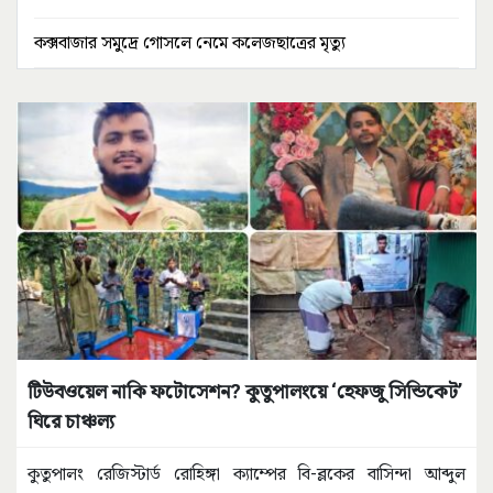
কক্সবাজার সমুদ্রে গোসলে নেমে কলেজছাত্রের মৃত্যু
টিউবওয়েল নাকি ফটোসেশন? কুতুপালংয়ে ‘হেফজু সিন্ডিকেট’
ঘিরে চাঞ্চল্য
কুতুপালং রেজিস্টার্ড রোহিঙ্গা ক্যাম্পের বি-ব্লকের বাসিন্দা আব্দুল