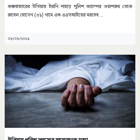
কক্সবাজারের উখিয়ায় ইরানি পাহাড় পুলিশ ক্যাম্পের ওয়াশরুম থেকে
রুবেল হোসেন (৩১) নামে এক এএসআইয়ের মরদেহ
...
০৮/০৮/২০২৬
উখিয়ায় পুলিশ সদস্যের রহস্যজনক মৃত্যু!