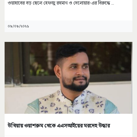
ওয়াহাবের বড় ছেলে হেফজু রহমান ও দেলোয়ার-এর বিরুদ্ধে
...
০৮/০৮/২০২৬
উখিয়ায় ওয়াশরুম থেকে এএসআইয়ের মরদেহ উদ্ধার