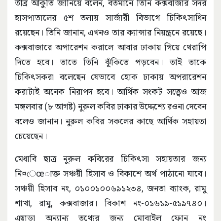
তীব্র আকুতি জানিয়ে বলেন, বর্তমানে তিনি কক্সবাজার সদর
হাসপাতালের ৫শ তলায় সার্জারী বিভাগে চিকিৎসাধিন
রয়েছেন। তিনি জানান, এখনও তার ক্যান্সার নিয়ন্ত্রনে রয়েছে।
কক্সবাজারে অপারেশন করালে আবার ঢাকায় গিয়ে থেরাপি
দিতে হবে। তাতে তিনি ঝূঁকিতে পড়বেন। তাই তাকে
চিকিৎসকরা বলেছেন যেভাবে হোক ঢাকায় অপরারেশন
করাটাই অনেক নিরাপদ হবে। আর্থিক সংকট সত্ত্বেও আজ
মঙ্গলবার (৮ আগষ্ট) নুরুল কবির ঢাকার উদ্দেশ্যে রওনা দেবেন
বলেও জানান। নুরুল কবির সকলের কাছে আর্থিক সহায়তা
চেয়েছেন।
মেধাবি ছাত্র নুরুল কবিরের চিকিৎসা সহায়তার জন্য
নি¤েœাক্ত সঞ্চয়ী হিসাব ও বিকাশে অর্থ পাঠানো যাবে।
সঞ্চয়ী হিসাব নং, ০১০০১০০৬৯১২৩৪, জনতা ব্যাংক, রামু
শাখা, রামু, কক্সবাজার। বিকাশ নং-০১৬১৯-৫১৯৭৪০।
এছাড়া অন্যান্য তথ্যের জন্য মোবাইল ফোন নং