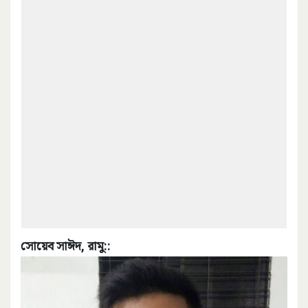
সোয়েব সাঈদ, রামু::