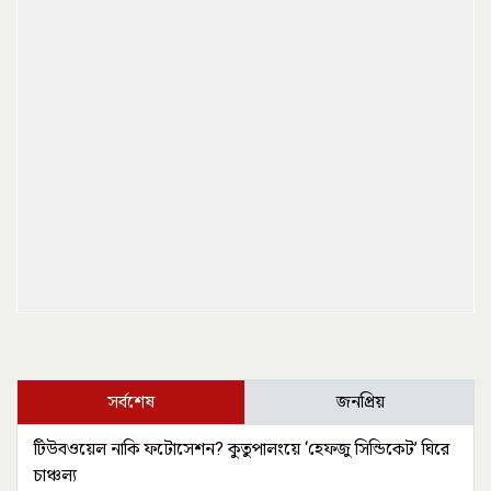
সর্বশেষ
জনপ্রিয়
টিউবওয়েল নাকি ফটোসেশন? কুতুপালংয়ে ‘হেফজু সিন্ডিকেট’ ঘিরে
চাঞ্চল্য