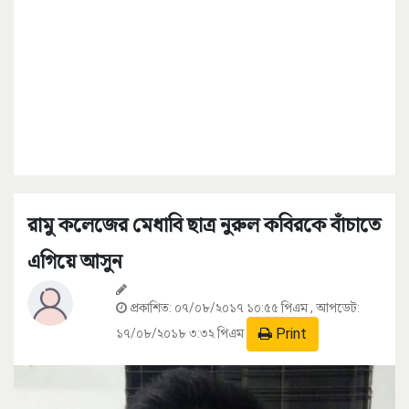
রামু কলেজের মেধাবি ছাত্র নুরুল কবিরকে বাঁচাতে
এগিয়ে আসুন
প্রকাশিত:
০৭/০৮/২০১৭ ১০:৫৫ পিএম
, আপডেট:
Print
১৭/০৮/২০১৮ ৩:৩২ পিএম