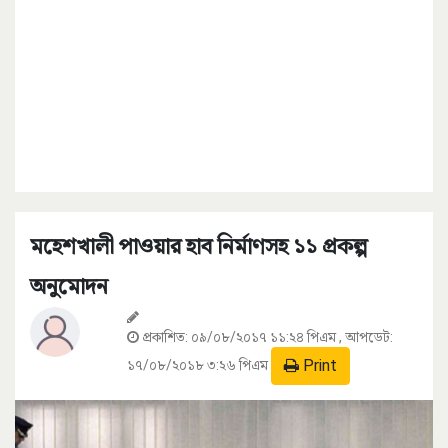
মহেশখালী পাওয়ার হাব নির্মাণসহ ১১ প্রকল্প
অনুমোদন
প্রকাশিত:
০৯/০৮/২০১৭ ১১:২৪ পিএম
, আপডেট:
Print
১৭/০৮/২০১৮ ৩:২৬ পিএম