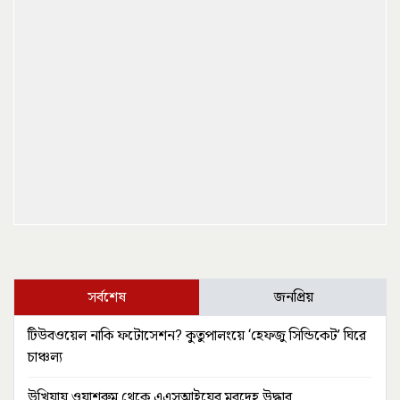
সর্বশেষ
জনপ্রিয়
টিউবওয়েল নাকি ফটোসেশন? কুতুপালংয়ে ‘হেফজু সিন্ডিকেট’ ঘিরে
চাঞ্চল্য
উখিয়ায় ওয়াশরুম থেকে এএসআইয়ের মরদেহ উদ্ধার