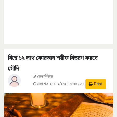
বিশ্বে ১২ লাখ কোরআন শরীফ বিতরণ করবে
সৌদি
ডেস্ক নিউজ
Print
প্রকাশিত:
২৭/০২/২০২৫ ৬:৪৪ এএম