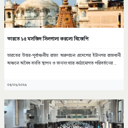
ভারতে ১৫ মসজিদ সিলগালা করলো বিজেপি
ভারতের উত্তর-পূর্বাঞ্চলীয় রাজ্য অরুণাচল প্রদেশের ইটানগর রাজধানী
অঞ্চলে অবৈধ বসতি স্থাপন ও জনসংখ্যার কাঠামোগত পরিবর্তনের
...
০৫/০৬/২০২৬