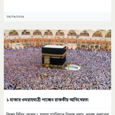
০৪/০৮/২০২৬
১ হাজার ওমরাহযাত্রী পাচ্ছেন রাজকীয় আতিথেয়তা
বিশ্বের বিভিন্ন দেশের ১ হাজার মুসলিমকে নিজস্ব খরচে ওমরাহ করানোর