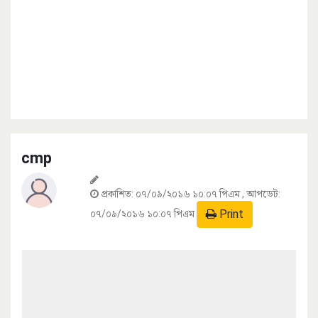
cmp
প্রকাশিত:
০৭/০৯/২০১৬ ১০:০৭ পিএম
, আপডেট:
Print
০৭/০৯/২০১৬ ১০:০৭ পিএম