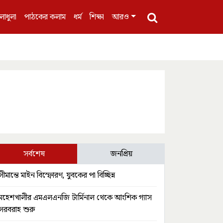
লাধুলা
পাঠকের কলাম
ধর্ম
শিক্ষা
আরও
সর্বশেষ
জনপ্রিয়
সীমান্তে মাইন বিস্ফোরণ, যুবকের পা বিচ্ছিন্ন
মহেশখালীর এমএলএনজি টার্মিনাল থেকে আংশিক গ্যাস
সরবরাহ শুরু