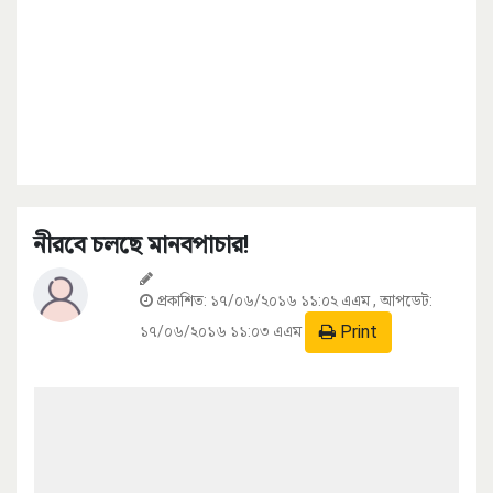
নীরবে চলছে মানবপাচার!
প্রকাশিত:
১৭/০৬/২০১৬ ১১:০২ এএম
, আপডেট:
Print
১৭/০৬/২০১৬ ১১:০৩ এএম