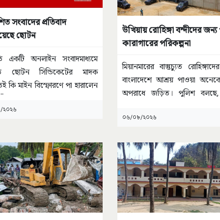
শিত সংবাদের প্রতিবাদ
উখিয়ায় রোহিঙ্গা বন্দীদের জন্য
য়েছে ছোটন
কারাগারের পরিকল্পনা
রতি একটি অনলাইন সংবাদমাধ্যমে
মিয়ানমারের বাস্তুচ্যুত রোহিঙ্গাদে
ত ছোটন সিন্ডিকেটের মাদক
বাংলাদেশে আশ্রয় পাওয়া অনেকে
 কি মাইন বিস্ফোরণে পা হারালেন
অপরাধে জড়িত। পুলিশ বলছে
ালীর
...
কোনো
...
/২০২৬
০৬/০৮/২০২৬