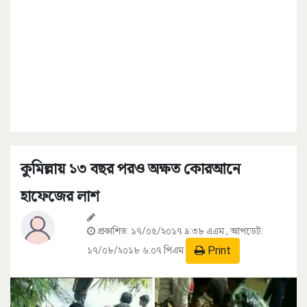
কুমিল্লায় ১৩ বছর পরও অক্ষত কোরআনে
হাফেজের লাশ
প্রকাশিত:
১৭/০৫/২০১৭ ৯:৩৮ এএম
, আপডেট:
Print
১৭/০৮/২০১৮ ৬:০৭ পিএম