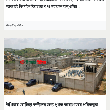
আনতেই কি মাইন বিস্ফোরণে পা হারালেন বালুখালীর
...
০৬/০৮/২০২৬
উখিয়ায় রোহিঙ্গা বন্দীদের জন্য পৃথক কারাগারের পরিকল্পনা