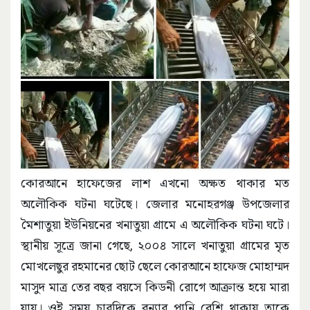
কোরআনে হাফেজের লাশ এখনো অক্ষত থাকার মত
অলৌকিক ঘটনা ঘটেছে। জেলার মনোহরগঞ্জ উপজেলার
মৈশাতুয়া ইউনিয়নের খনাতুয়া গ্রামে এ অলৌকিক ঘটনা ঘটে।
স্থানীয় সূত্রে জানা গেছে, ২০০৪ সালে খনাতুয়া গ্রামের মৃত
মোখলেছুর রহমানের ছোট ছেলে কোরআনে হাফেজ মোহাম্মদ
মাসুদ মাত্র তের বছর বয়সে কিডনী রোগে আক্রান্ত হয়ে মারা
যায়। ওই সময় চারদিকে বন্যার পানি বেশি থাকায় তাকে