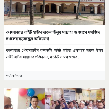
কক্সবাজার লাইট হাউস দারুল উলুম মাদ্রাসা ও জামে মসজিদ
দখলের ষড়যন্ত্রের অভিযোগ
কক্সবাজার পৌরসভাধীন কলাতলি লাইট হাউজ এলাকাস্থ দারুল উলুম
লাইট হাউস মাদ্রাসার পরিচালনা, মার্কেট ও মসজিদের
...
০২/০৮/২০২৬