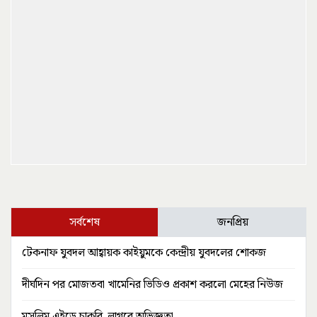
সর্বশেষ
জনপ্রিয়
টেকনাফ যুবদল আহ্বায়ক কাইয়ুমকে কেন্দ্রীয় যুবদলের শোকজ
দীর্ঘদিন পর মোজতবা খামেনির ভিডিও প্রকাশ করলো মেহের নিউজ
মুসলিম এইডে চাকরি, লাগবে অভিজ্ঞতা