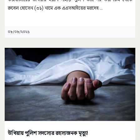
রুবেল হোসেন (৩১) নামে এক এএসআইয়ের মরদেহ
...
০৮/০৮/২০২৬
উখিয়ায় পুলিশ সদস্যের রহস্যজনক মৃত্যু!