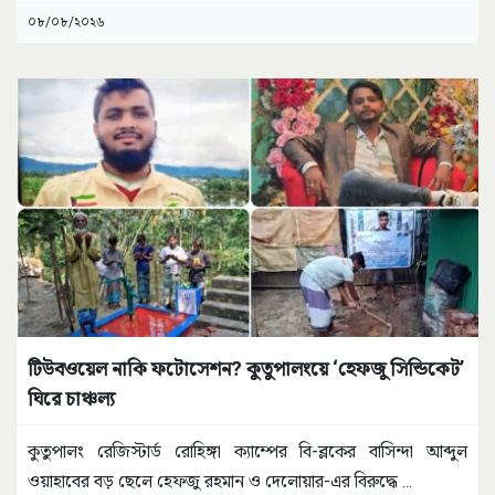
০৮/০৮/২০২৬
টিউবওয়েল নাকি ফটোসেশন? কুতুপালংয়ে ‘হেফজু সিন্ডিকেট’
ঘিরে চাঞ্চল্য
কুতুপালং রেজিস্টার্ড রোহিঙ্গা ক্যাম্পের বি-ব্লকের বাসিন্দা আব্দুল
ওয়াহাবের বড় ছেলে হেফজু রহমান ও দেলোয়ার-এর বিরুদ্ধে
...