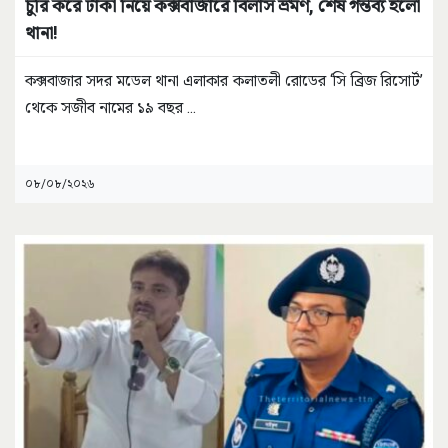
চুরি করে টাকা নিয়ে কক্সবাজারে বিলাস ভ্রমণ, শেষ গন্তব্য হলো
থানা!
কক্সবাজার সদর মডেল থানা এলাকার কলাতলী রোডের ‘সি ব্রিজ রিসোর্ট’
থেকে সজীব নামের ১৯ বছর
...
০৮/০৮/২০২৬