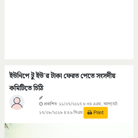
ইউনিপে টু ইউ`র টাকা ফেরত পেতে সংসদীয়
কমিটিতে চিঠি
প্রকাশিত:
১১/০৭/২০১৭ ৮:৩৪ এএম
, আপডেট:
Print
১৭/০৮/২০১৮ ৪:৫৬ পিএম