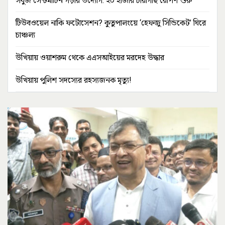
সবুজ সেন্টমার্টিন গড়ার উদ্যোগ: ২০ হাজার চারাগাছ রোপণ শুরু
টিউবওয়েল নাকি ফটোসেশন? কুতুপালংয়ে ‘হেফজু সিন্ডিকেট’ ঘিরে
চাঞ্চল্য
উখিয়ায় ওয়াশরুম থেকে এএসআইয়ের মরদেহ উদ্ধার
উখিয়ায় পুলিশ সদস্যের রহস্যজনক মৃত্যু!