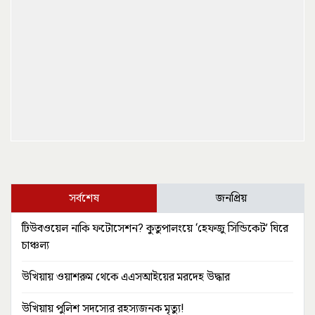
সর্বশেষ
জনপ্রিয়
টিউবওয়েল নাকি ফটোসেশন? কুতুপালংয়ে ‘হেফজু সিন্ডিকেট’ ঘিরে
চাঞ্চল্য
উখিয়ায় ওয়াশরুম থেকে এএসআইয়ের মরদেহ উদ্ধার
উখিয়ায় পুলিশ সদস্যের রহস্যজনক মৃত্যু!