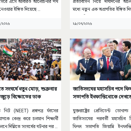
 সরে এসে আবারও আলোচনার পথ
প্রত্যাবাসন নিয়ে দীর্ঘদিনের অচলা
নেওয়ার ইঙ্গিত দিয়েছে
...
মধ্যে নতুন এক অগ্রগতির ইঙ্গিত দ
মালয়েশিয়ার
...
/২০২৬
২৯/০৭/২০২৬
িতে সংঘর্ষে নতুন মোড়, শুক্রবার
জাতিসংঘের মহাসচিব পদে ফি
জুড়ে বিক্ষোভের ডাক
সভাপতি ইনফান্তিনোকে দেখতে
ট্রাম্প
 নিট (NEET) প্রশ্নপত্র ফাঁসের
যুক্তরাষ্ট্রের প্রেসিডেন্ট ডোনাল্ড 
গকে কেন্দ্র করে চলমান শিক্ষার্থী
জাতিসংঘের পরবর্তী মহাসচিব হ
লনে দিল্লিতে সংঘর্ষের ঘটনার পর
...
ফিফা সভাপতি জিয়ান্নি ইনফান্