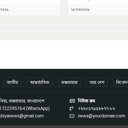
মনোনয়ন দিতে চান
...
/২০২৬
২২/০৭/২০২৬
জাতীয়
আন্তর্জাতিক
কক্সবাজার
সারা দেশ
বিনোদ
িয়া, কক্সবাজার, বাংলাদেশে
নিউজ রুম
1722395164 (WhatsApp)
+৮৮০১৭৯৯৮৮৭৭৬৬
khiyanews@gmail.com
news@yourdomain.com