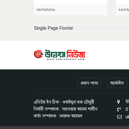
ফেরার
...
২৭/০৭/২০২৬
২৩/০৭
Single Page Footer
প্রধান পাতা
আর্কাইভ
উখ
এডিটর ইন চিফ : ওবাইদুল হক চৌধুরী
নির্বাহী সম্পাদক : সরওয়ার আলম শাহীন
0
বার্তা সম্পাদক : ফারুক আহমদ
u