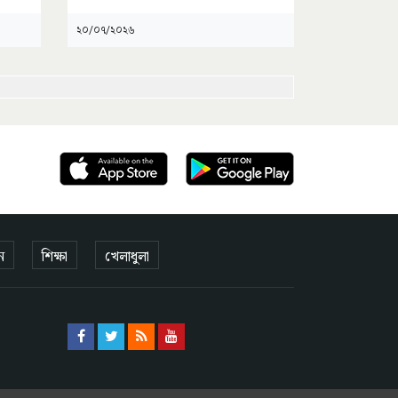
২০/০৭/২০২৬
ন
শিক্ষা
খেলাধুলা