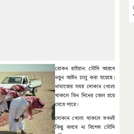
রোকন রাইয়ান: সৌদি আরবে
নতুন আইন চালু করা হয়েছে।
নামাজের সময় দোকান খোলা
থাকলে তিন দিনের জেল হয়ে
যেতে পারে।
দোকান খোলা থাকলে তখনই
কিছু বলবে না বিশেষ সৌদি