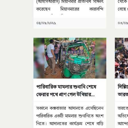
(আইসিআরসি) মিয়ানমার প্রতিনিধি সাক্ষাৎ
থেকে
করেছেন মিয়ানমারের কারাবন্দি
বেছে 
গণতন্ত্রপন্থি নেত্রী অং সান
...
০৪/০৮/২০২৬
০৩/০৮
পারিবারিক মামলার শুনানি শেষে
দিল্ল
ফেরার পথে প্রাণ গেল উখিয়ার
ভারত
রুবিনা ও শাহীনাসহ ৩ জনের
সকালে কক্সবাজার আদালতে এসেছিলেন
ভারতে
পারিবারিক একটি মামলার শুনানিতে অংশ
অভিযো
নিতে। আদালতের কার্যক্রম শেষে বাড়ি
আন্দো