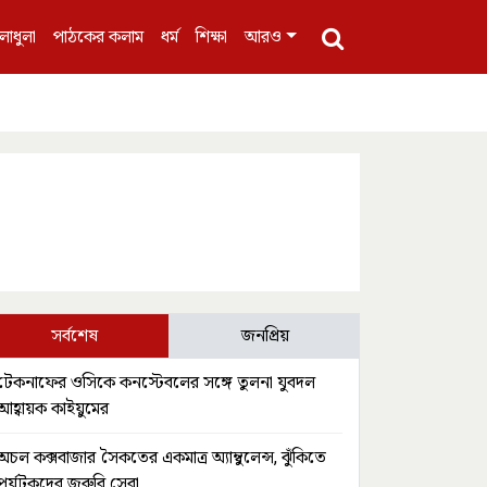
লাধুলা
পাঠকের কলাম
ধর্ম
শিক্ষা
আরও
সর্বশেষ
জনপ্রিয়
টেকনাফের ওসিকে কনস্টেবলের সঙ্গে তুলনা যুবদল
আহ্বায়ক কাইয়ুমের
অচল কক্সবাজার সৈকতের একমাত্র অ্যাম্বুলেন্স, ঝুঁকিতে
পর্যটকদের জরুরি সেবা