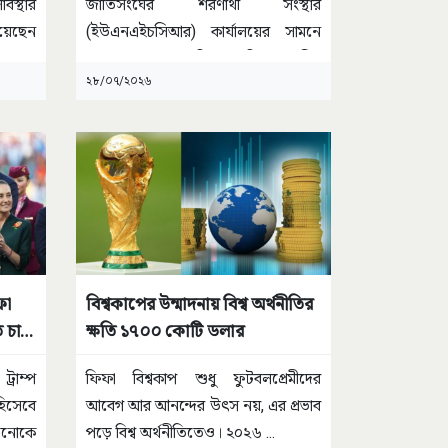
বস্থার
জাতিসংঘের শরণার্থী সংস্থার
িয়েছেন
(ইউএনএইচসিআর) কার্যালয়ের সামনে
জড়ো হওয়া শতাধিক রোহিঙ্গা মুসলিম
২৮/০৭/২০২৬
আশ্রয়প্রার্থীকে
...
ফা
বিশ্বকাপের উন্মাদনায় বিশ্ব অর্থনীতির
 চান
ক্ষতি ১৭০০ কোটি ডলার
ট্রাম্প
ফিফা বিশ্বকাপ শুধু ফুটবলপ্রেমীদের
িসেবে
আবেগ আর আনন্দের উৎস নয়, এর প্রভাব
তিনোকে
পড়ে বিশ্ব অর্থনীতিতেও। ২০২৬
...