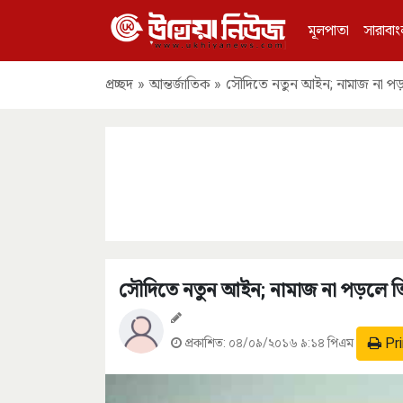
মূলপাতা
সারাবাং
প্রচ্ছদ
»
আন্তর্জাতিক
»
সৌদিতে নতুন আইন; নামাজ না প
সৌদিতে নতুন আইন; নামাজ না পড়লে ত
Pri
প্রকাশিত:
০৪/০৯/২০১৬ ৯:১৪ পিএম