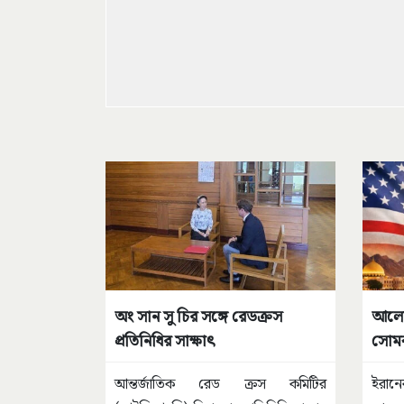
অং সান সু চির সঙ্গে রেডক্রস
আলোচন
প্রতিনিধির সাক্ষাৎ
সোমব
আন্তর্জাতিক রেড ক্রস কমিটির
ইরানে