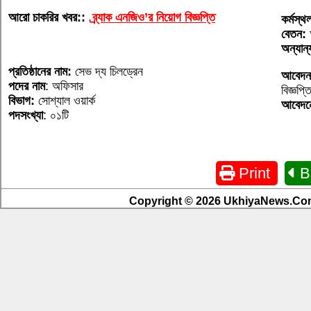
আরো চাকরির খবর::
ব্র্যাক এনজিও’র নিয়োগ বিজ্ঞপ্তি
কর্মস্থ
বেতন:
অন্যান্
প্রতিষ্ঠানের নাম:
সেভ দ্য চিলড্রেন
আবেদন
পদের নাম
: অফিসার
বিজ্ঞপ্
বিভাগ:
সোশ্যাল ওয়ার্ক
আবেদন
পদসংখ্যা
: ০১টি
Print
B
Copyright © 2026 UkhiyaNews.Com.