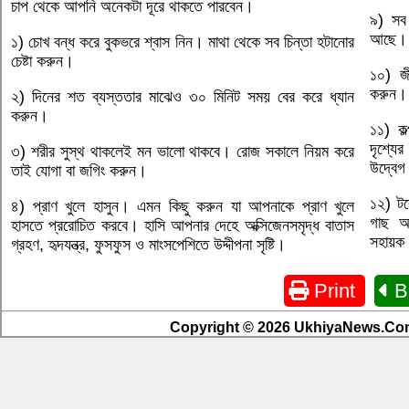
চাপ থেকে আপনি অনেকটা দূরে থাকতে পারবেন।
৯) সব
আছে। 
১) চোখ বন্ধ করে বুকভরে শ্বাস নিন। মাথা থেকে সব চিন্তা হটানোর
চেষ্টা করুন।
১০) জী
করুন।
২) দিনের শত ব্যস্ততার মাঝেও ৩০ মিনিট সময় বের করে ধ্যান
করুন।
১১) কল্
দৃশ্যে
৩) শরীর সুস্থ থাকলেই মন ভালো থাকবে। রোজ সকালে নিয়ম করে
উদ্বে
তাই যোগা বা জগিং করুন।
১২) টব
৪) প্রাণ খুলে হাসুন। এমন কিছু করুন যা আপনাকে প্রাণ খুলে
গাছ আ
হাসতে প্ররোচিত করবে। হাসি আপনার দেহে অক্সিজেনসমৃদ্ধ বাতাস
সহায়ক
গ্রহণ, হৃদযন্ত্র, ফুসফুস ও মাংসপেশিতে উদ্দীপনা সৃষ্টি।
Print
B
Copyright © 2026 UkhiyaNews.Com.