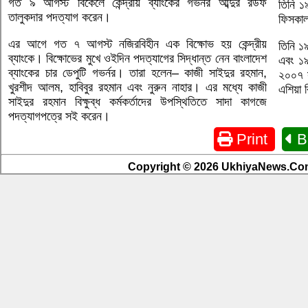
গত ৯ আগস্ট বিকেলে কেন্দ্রীয় ব্যাংকের গভর্নর আব্দুর রউফ
তিনি ১
তালুকদার পদত্যাগ করেন।
ফিসকাল
এর আগে গত ৭ আগস্ট নজিরবিহীন এক বিক্ষোভ হয় কেন্দ্রীয়
তিনি ১৯
ব্যাংকে। বিক্ষোভের মুখে ওইদিন পদত্যাগের সিদ্ধান্ত নেন বাংলাদেশ
এবং ১৯
ব্যাংকের চার ডেপুটি গভর্নর। তারা হলেন– কাজী সাইদুর রহমান,
২০০৭ সা
খুরশীদ আলম, হাবিবুর রহমান এবং নুরুন নাহার। এর মধ্যে কাজী
এশিয়া 
সাইদুর রহমান বিক্ষুব্ধ কর্মকর্তাদের উপস্থিতিতে সাদা কাগজে
পদত্যাগপত্রে সই করেন।
Print
B
Copyright © 2026 UkhiyaNews.Com.