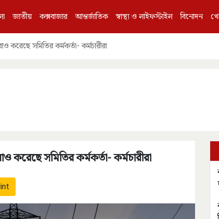
লা
জাতীয়
কক্সবাজার
আন্তর্জাতিক
স্বাস্থ্য ও লাইফস্টাইল
বিনোদন
খে
েরাও করেছে সমিতির কর্মকর্তা- কর্মচারীরা
ঘেরাও করেছে সমিতির কর্মকর্তা- কর্মচারীরা
int