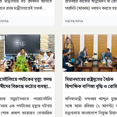
িতে মন্ত্রিসভায় বড় রদবদল আসতে
প্রতিবছর কাজের অনুমোদন বা রেসি
লে প্রথম মন্ত্রীসভাতেই সতর্ক
...
পারমিট (আকামা) নবায়ন করতে হ
/২০২৬
০৫/০৮/২০২৬
াসেইলিংয়ে পর্যটকের মৃত্যু: তদন্ত
মিয়ানমারের রাষ্ট্রদূতের বৈঠক
ীদের বিরুদ্ধে কঠোর ব্যবস্থার
দ্বিপাক্ষিক বাণিজ্য বৃদ্ধি ও রোহিঙ
 মন্ত্রীর
প্রত্যাবাসন নিয়ে আলোচনা
াজার সমুদ্রসৈকতে প্যারাসেইলিং
বাণিজ্যমন্ত্রী খন্দকার আব্দুল মুক্
সময় এক পর্যটকের মৃত্যুর ঘটনায়
সঙ্গে আজ রবিবার (২ আগস্ট) ব
 শোক প্রকাশ করেছেন বেসামরিক
মন্ত্রণালয়ে বাংলাদেশে নিযুক্ত মিয়