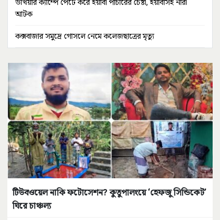
উখিয়ার ক্যাম্পে পেটে করে ইয়াবা পাচারের চেষ্টা, ইয়াবাসহ নারী
আটক
কক্সবাজার সমুদ্রে গোসলে নেমে কলেজছাত্রের মৃত্যু
টিউবওয়েল নাকি ফটোসেশন? কুতুপালংয়ে ‘হেফজু সিন্ডিকেট’
ঘিরে চাঞ্চল্য