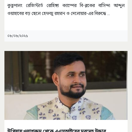
কুতুপালং রেজিস্টার্ড রোহিঙ্গা ক্যাম্পের বি-ব্লকের বাসিন্দা আব্দুল
ওয়াহাবের বড় ছেলে হেফজু রহমান ও দেলোয়ার-এর বিরুদ্ধে
...
০৮/০৮/২০২৬
উখিয়ায় ওয়াশরুম থেকে এএসআইয়ের মরদেহ উদ্ধার