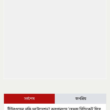
সর্বশেষ
জনপ্রিয়
টিউবওয়েল নাকি ফটোসেশন? কুতুপালংয়ে ‘হেফজু সিন্ডিকেট’ ঘিরে